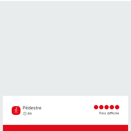
Pédestre
Très difficile
6h