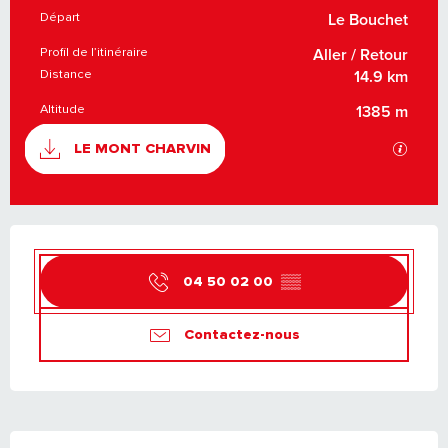
Départ
INFORMATIONS PRATIQUES
Le Bouchet
Profil de l’itinéraire
Aller / Retour
Distance
14.9 km
Altitude
1385 m
DOCUMENTATION
SECTI
LE MONT CHARVIN
OUVERTURE ET COORDONNÉES
04 50 02 00
▒▒
Contactez-nous
DESCRIPTION