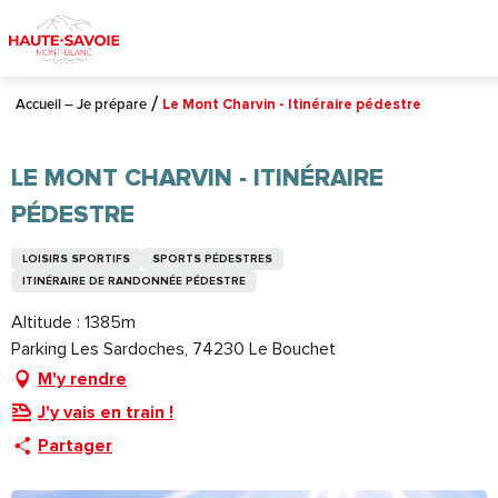
Aller
au
contenu
principal
Accueil – Je prépare
Le Mont Charvin - Itinéraire pédestre
LE MONT CHARVIN - ITINÉRAIRE
PÉDESTRE
LOISIRS SPORTIFS
SPORTS PÉDESTRES
ITINÉRAIRE DE RANDONNÉE PÉDESTRE
Altitude : 1385m
Parking Les Sardoches, 74230 Le Bouchet
M'y rendre
J'y vais en train !
Partager