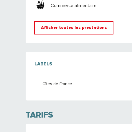
Commerce alimentaire
Afficher toutes les prestations
OFFRES DE PRE
LABELS
LABELS
Gîtes de France
TARIFS