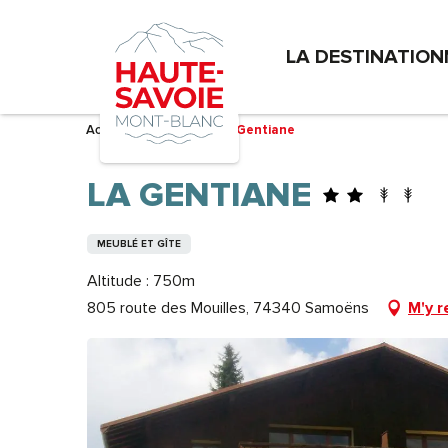
Aller
au
LA DESTINATION
contenu
principal
Accueil – Je prépare
La Gentiane
LA GENTIANE
MEUBLÉ ET GÎTE
Altitude : 750m
805 route des Mouilles, 74340 Samoëns
M'y r