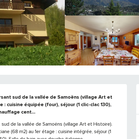
sant sud de la vallée de Samoëns (village Art et 
 cuisine équipée (four), séjour (1 clic-clac 130), 
Chauffage cent...
sud de la vallée de Samoëns (village Art et Histoire). 
ne (68 m2) au 1er étage : cuisine intégrée, séjour (1 
0). Salle de bain avec douche italienne,...