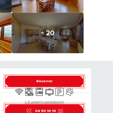
+ 20
OUVERTURE ET CO
Réserver
WiFi
Lave linge
Lave vaisselle
Télévision
Parking
Animaux acceptés
+ 11 autre(s) prestation(s)
04 50 10 10
▒▒