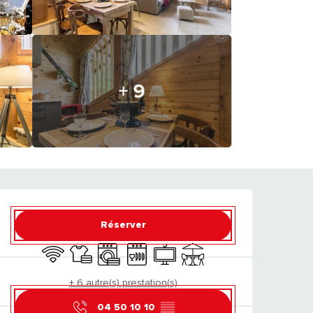
+ 9
OUVERTURE ET CO
Réserver
WiFi
Draps et linge
Lave linge
Lave vaisselle
Télévision
Terrasse
+ 6 autre(s) prestation(s)
04 50 10 10
▒▒