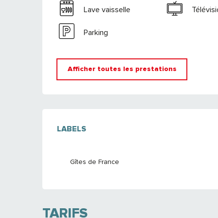
Lave vaisselle
Télévis
Parking
Afficher toutes les prestations
OFFRES DE PRE
LABELS
LABELS
Gîtes de France
TARIFS