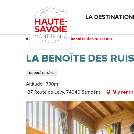
Aller
au
LA DESTINATION
contenu
principal
Accueil – Je prépare
La benoîte des ruisseaux
LA BENOÎTE DES RUI
MEUBLÉ ET GÎTE
Altitude : 730m
137, Route de Levy, 74340 Samoëns
M'y rendr