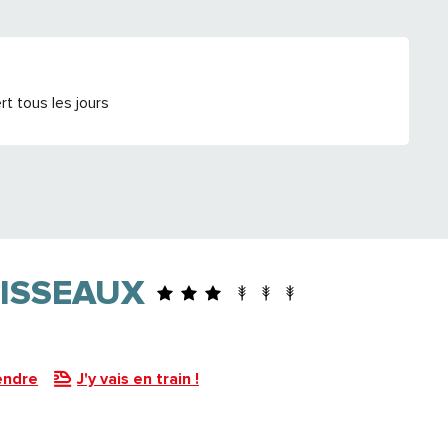
t tous les jours
UISSEAUX
endre
J'y vais en train !