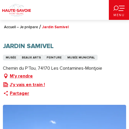
Aller
au
MENU
contenu
principal
Accueil – Je prépare
Jardin Samivel
JARDIN SAMIVEL
MUSÉE
BEAUX ARTS
PEINTURE
MUSÉE MUNICIPAL
Chemin du P'Tou, 74170 Les Contamines-Montjoie
M'y rendre
J'y vais en train !
Partager