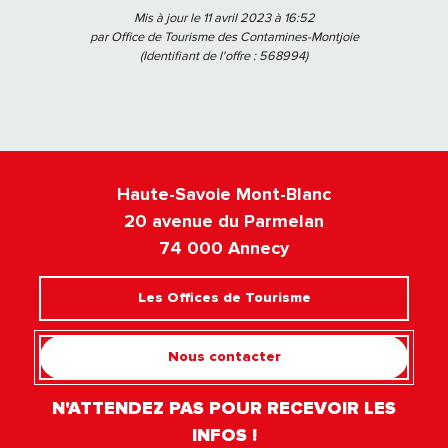
Mis à jour le 11 avril 2023 à 16:52
par Office de Tourisme des Contamines-Montjoie
(Identifiant de l'offre :
568994
)
Haute-Savoie Mont-Blanc
20 avenue du Parmelan
74 000 Annecy
Les Offices de Tourisme
Nous contacter
N'ATTENDEZ PAS POUR RECEVOIR LES
INFOS !