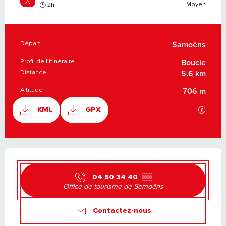
Moyen
2h
Départ
INFORMATIONS PRATIQUES
Samoëns
Profil de l’itinéraire
Boucle
Distance
5.6 km
Altitude
706 m
DOCUMENTATION
SECTI
KML
GPX
OUVERTURE ET COORDONNÉES
04 50 34 40
▒▒
Office de tourisme de Samoëns
Contactez-nous