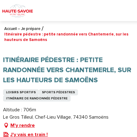
Aller
au
contenu
principal
Accueil – Je prépare
Itinéraire pédestre : petite randonnée vers Chantemerle, sur les
hauteurs de Samoëns
ITINÉRAIRE PÉDESTRE : PETITE
RANDONNÉE VERS CHANTEMERLE, SUR
LES HAUTEURS DE SAMOËNS
LOISIRS SPORTIFS
SPORTS PÉDESTRES
ITINÉRAIRE DE RANDONNÉE PÉDESTRE
Altitude : 706m
Le Gros Tilleul, Chef-Lieu Village, 74340 Samoëns
M'y rendre
J'y vais en train !