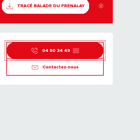
DOCUMENTATION
SECTIONS.TOURIS
TRACÉ BALADE DU FRENALAY
OUVERTURE ET CO
04 50 34 49
▒▒
Contactez-nous