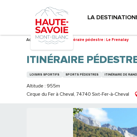
Aller
au
LA DESTINATION
contenu
principal
Accueil – Je prépare
Itinéraire pédestre : Le Frenalay
ITINÉRAIRE PÉDESTRE
LOISIRS SPORTIFS
SPORTS PÉDESTRES
ITINÉRAIRE DE RA
Altitude : 955m
Cirque du Fer à Cheval, 74740 Sixt-Fer-à-Cheval