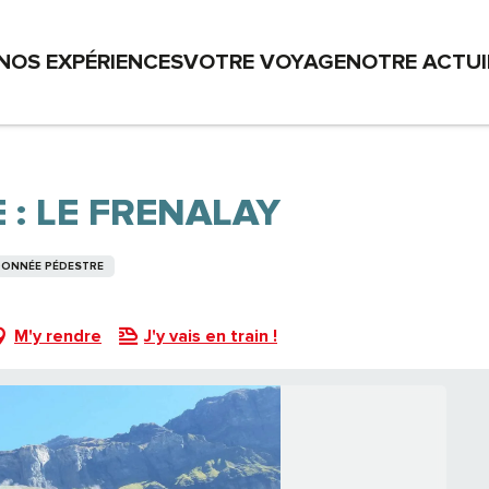
NOS EXPÉRIENCES
VOTRE VOYAGE
NOTRE ACTU
 : LE FRENALAY
NDONNÉE PÉDESTRE
M'y rendre
J'y vais en train !