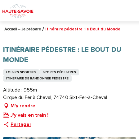
Aller
au
contenu
principal
Accueil – Je prépare
Itinéraire pédestre : le Bout du Monde
ITINÉRAIRE PÉDESTRE : LE BOUT DU
MONDE
LOISIRS SPORTIFS
SPORTS PÉDESTRES
ITINÉRAIRE DE RANDONNÉE PÉDESTRE
Altitude : 955m
Cirque du Fer à Cheval, 74740 Sixt-Fer-à-Cheval
M'y rendre
J'y vais en train !
Partager