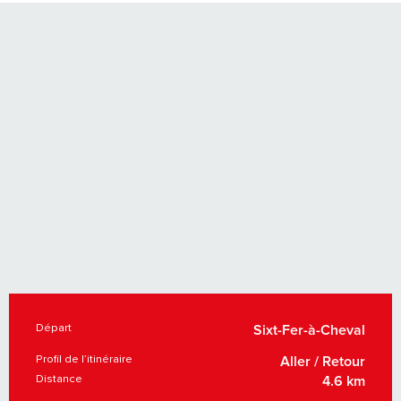
Départ
INFORMATIONS PRATIQUES
Sixt-Fer-à-Cheval
Profil de l’itinéraire
Aller / Retour
Distance
4.6 km