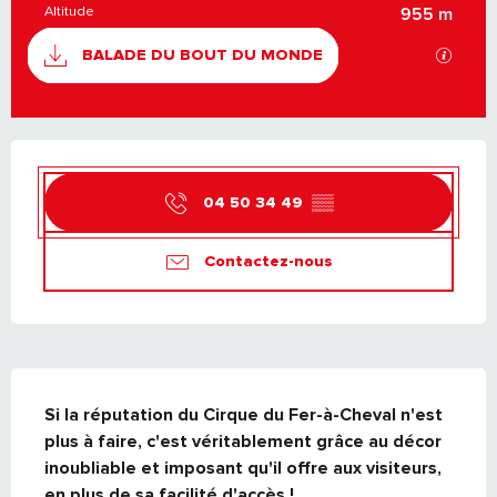
Altitude
955 m
DOCUMENTATION
SECTI
BALADE DU BOUT DU MONDE
OUVERTURE ET COORDONNÉES
04 50 34 49
▒▒
Contactez-nous
DESCRIPTION
Si la réputation du Cirque du Fer-à-Cheval n'est 
plus à faire, c'est véritablement grâce au décor 
inoubliable et imposant qu'il offre aux visiteurs, 
en plus de sa facilité d'accès !