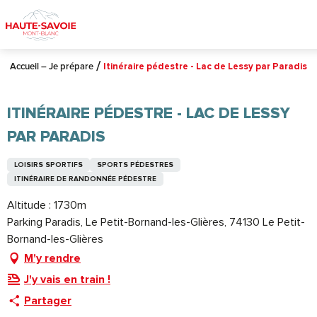
Aller
au
contenu
principal
Accueil – Je prépare
Itinéraire pédestre - Lac de Lessy par Paradis
ITINÉRAIRE PÉDESTRE - LAC DE LESSY
PAR PARADIS
LOISIRS SPORTIFS
SPORTS PÉDESTRES
ITINÉRAIRE DE RANDONNÉE PÉDESTRE
Altitude : 1730m
Parking Paradis, Le Petit-Bornand-les-Glières, 74130 Le Petit-
Bornand-les-Glières
M'y rendre
J'y vais en train !
Partager