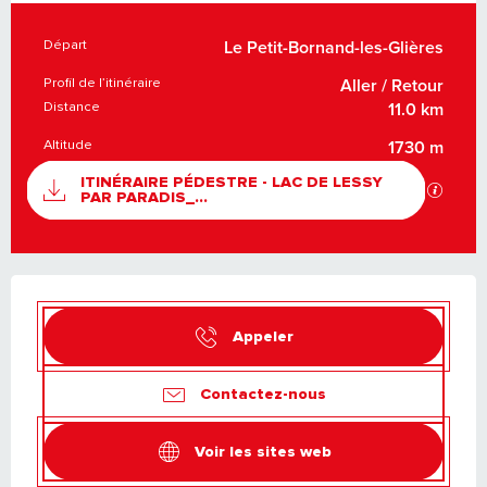
Départ
INFORMATIONS PRATIQUES
Le Petit-Bornand-les-Glières
Profil de l’itinéraire
Aller / Retour
Distance
11.0 km
Altitude
1730 m
DOCUMENTATION
ITINÉRAIRE PÉDESTRE - LAC DE LESSY
SECTI
PAR PARADIS_...
OUVERTURE ET COORDONNÉES
Appeler
Contactez-nous
Voir les sites web