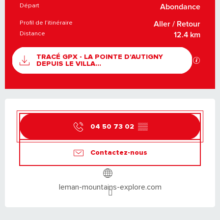
Départ
INFORMATIONS PRATIQUES
Abondance
Profil de l’itinéraire
Aller / Retour
Distance
12.4 km
DOCUMENTATION
TRACÉ GPX - LA POINTE D'AUTIGNY
SECTI
DEPUIS LE VILLA...
OUVERTURE ET COORDONNÉES
04 50 73 02
▒▒
Contactez-nous
leman-mountains-explore.com