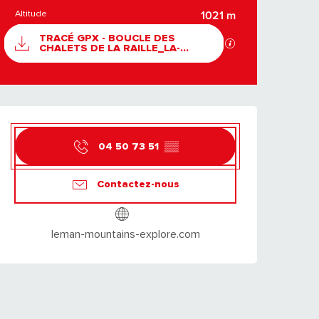
Altitude
1021 m
DOCUMENTATION
TRACÉ GPX - BOUCLE DES
SECTIONS.TOURIS
CHALETS DE LA RAILLE_LA-...
OUVERTURE ET CO
04 50 73 51
▒▒
Contactez-nous
leman-mountains-explore.com