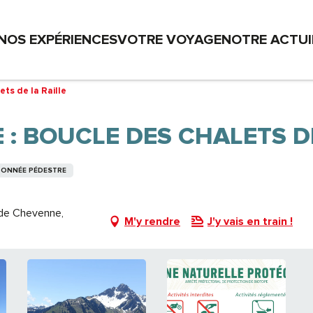
NOS EXPÉRIENCES
VOTRE VOYAGE
NOTRE ACTU
ets de la Raille
 : BOUCLE DES CHALETS D
NDONNÉE PÉDESTRE
 de Chevenne,
M'y rendre
J'y vais en train !