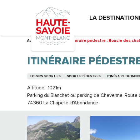
Aller
au
LA DESTINATION
contenu
principal
Accueil – Je prépare
Itinéraire pédestre : Boucle des chal
ITINÉRAIRE PÉDESTRE
LOISIRS SPORTIFS
SPORTS PÉDESTRES
ITINÉRAIRE DE RA
Altitude : 1021m
Parking du Blanchet ou parking de Chevenne, Route
74360 La Chapelle-d'Abondance