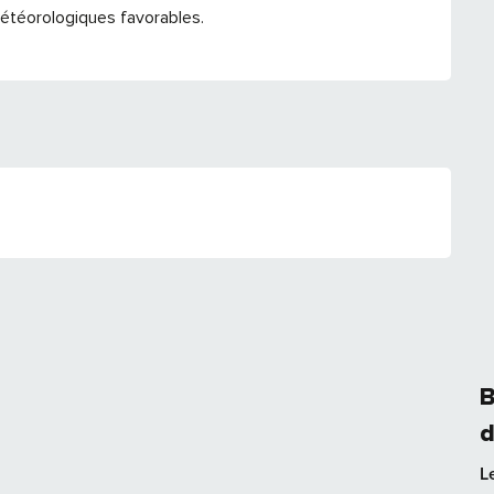
étéorologiques favorables.
B
d
L