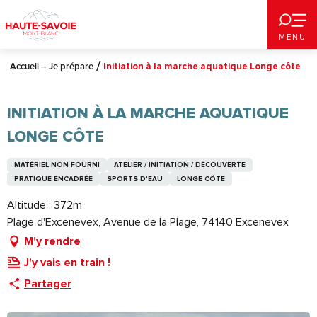
Aller
au
MENU
contenu
principal
Accueil – Je prépare
Initiation à la marche aquatique Longe côte
INITIATION À LA MARCHE AQUATIQUE
LONGE CÔTE
MATÉRIEL NON FOURNI
ATELIER / INITIATION / DÉCOUVERTE
PRATIQUE ENCADRÉE
SPORTS D'EAU
LONGE CÔTE
Altitude : 372m
Plage d'Excenevex, Avenue de la Plage, 74140 Excenevex
M'y rendre
J'y vais en train !
Partager