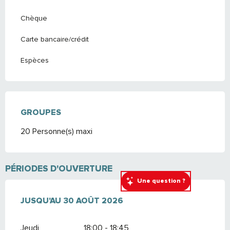
Chèque
Carte bancaire/crédit
Espèces
GROUPES
GROUPES
20 Personne(s) maxi
PÉRIODES D'OUVERTURE
Une question ?
DU
JUSQU'AU
6 JUILLET 2026
30 AOÛT 2026
AU
30 AOÛT 2026
Jeudi
18:00 - 18:45