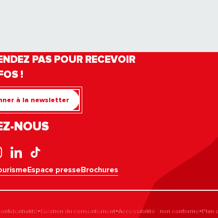
ENDEZ PAS POUR RECEVOIR
FOS !
ner à la newsletter
EZ-NOUS
ourisme
Espace presse
Brochures
-
-
-
onfidentialité
Gestion du consentement
Accessibilité : non conforme
Plan 