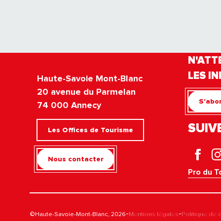
N'ATT
LES IN
Haute-Savoie Mont-Blanc
20 avenue du Parmelan
S'abon
74 000 Annecy
SUIV
Les Offices de Tourisme
Nous contacter
Pro du T
-
-
©Haute-Savoie-Mont-Blanc, 2026
Mentions légales
Politique de c