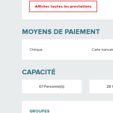
Afficher toutes les prestations
MOYENS DE PAIEMENT
Chèque
Carte bancair
CAPACITÉ
61 Personne(s)
28 
GROUPES
GROUPES