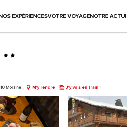
NOS EXPÉRIENCES
VOTRE VOYAGE
NOTRE ACTU
E
110 Morzine
M'y rendre
J'y vais en train !