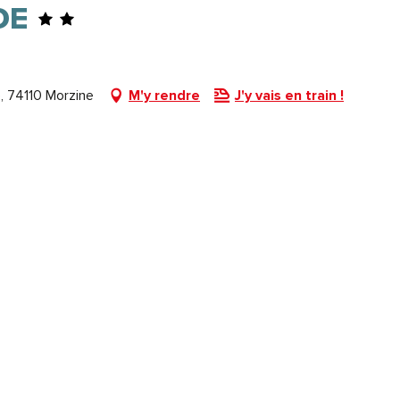
DE
, 74110 Morzine
M'y rendre
J'y vais en train !