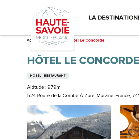
Aller
au
LA DESTINATION
contenu
principal
Accueil – Je prépare
Hôtel Le Concorde
HÔTEL LE CONCORD
HÔTEL - RESTAURANT
Altitude : 979m
524 Route de la Combe À Zore, Morzine, France, 74