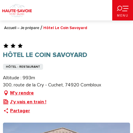
Aller
au
MENU
contenu
principal
Accueil – Je prépare
Hôtel Le Coin Savoyard
HÔTEL LE COIN SAVOYARD
HÔTEL - RESTAURANT
Altitude : 993m
300, route de la Cry - Cuchet, 74920 Combloux
M'y rendre
J'y vais en train !
Partager