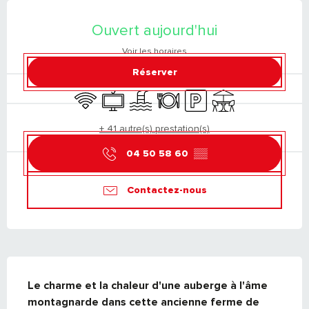
OUVERTURE ET COORDONNÉES
Ouvert aujourd'hui
Voir les horaires
Réserver
WiFi
Télévision
Piscine
Restaurant
Parking
Terrasse
+ 41 autre(s) prestation(s)
04 50 58 60
▒▒
Contactez-nous
DESCRIPTION
Le charme et la chaleur d'une auberge à l'âme 
montagnarde dans cette ancienne ferme de 