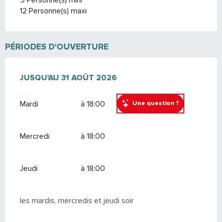
5 Personne(s) mini
12 Personne(s) maxi
PÉRIODES D'OUVERTURE
DU
JUSQU'AU
1 JUILLET 2026
31 AOÛT 2026
AU
31 AOÛT 2026
Mardi
à 18:00
Une question ?
Mercredi
à 18:00
Jeudi
à 18:00
les mardis, mercredis et jeudi soir