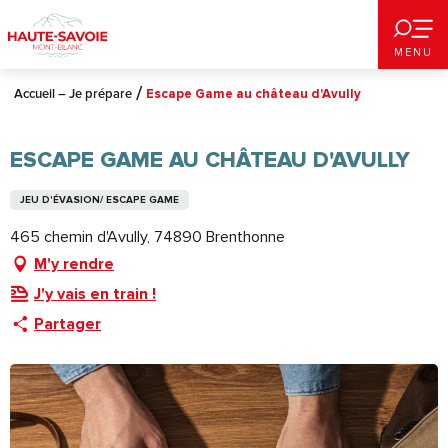
Aller
au
MENU
contenu
principal
Accueil – Je prépare
Escape Game au château d'Avully
ESCAPE GAME AU CHÂTEAU D'AVULLY
JEU D'ÉVASION/ ESCAPE GAME
465 chemin d'Avully, 74890 Brenthonne
M'y rendre
J'y vais en train !
Partager