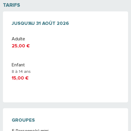
TARIFS
DU
JUSQU'AU
1 JUILLET 2026
31 AOÛT 2026
AU
31 AOÛT 2026
Adulte
25,00 €
Enfant
8 à 14 ans
15,00 €
GROUPES
GROUPES