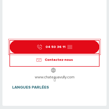
04 50 36 11
▒▒
Contactez-nous
www.chateauavully.com
LANGUES PARLÉES
LANGUES PARLÉES