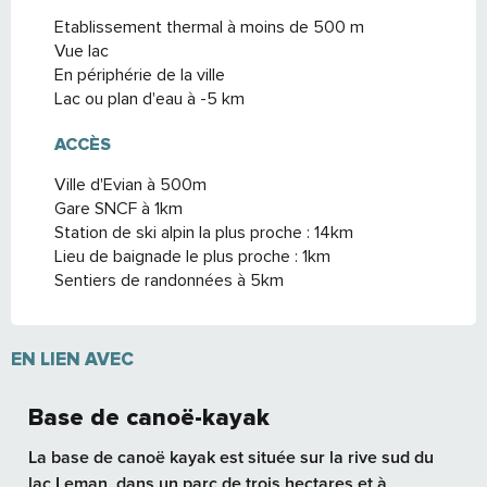
Etablissement thermal à moins de 500 m
Vue lac
En périphérie de la ville
Lac ou plan d'eau à -5 km
ACCÈS
ACCÈS
Ville d'Evian à 500m
Gare SNCF à 1km
Station de ski alpin la plus proche : 14km
Lieu de baignade le plus proche : 1km
Sentiers de randonnées à 5km
EN LIEN AVEC
Base de canoë-kayak
La base de canoë kayak est située sur la rive sud du
lac Leman, dans un parc de trois hectares et à