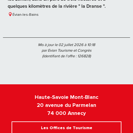
quelques kilomètres de la rivière " la Dranse ".
Évian-les-Bains
Mis à jour le 02 juillet 2026 à 10:18
par Evian Tourisme et Congrès
(Identifiant de l'offre :
126828
)
Haute-Savoie Mont-Blanc
20 avenue du Parmelan
74 000 Annecy
Les Offices de Tourisme