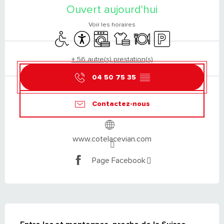
Ouvert aujourd'hui
Voir les horaires
Accès handicapés
Accessibilité
Lave linge
Draps et linge
Restaurant
Parking
+ 56 autre(s) prestation(s)
04 50 75 35
▒▒
Contactez-nous
www.cotelacevian.com
Page Facebook
DESCRIPTION