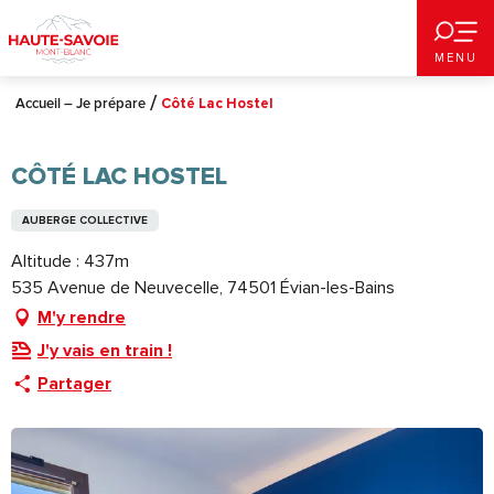
Aller
au
MENU
contenu
principal
Accueil – Je prépare
Côté Lac Hostel
CÔTÉ LAC HOSTEL
AUBERGE COLLECTIVE
Altitude : 437m
535 Avenue de Neuvecelle, 74501 Évian-les-Bains
M'y rendre
J'y vais en train !
Partager