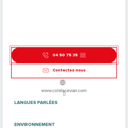
04 50 75 35
▒▒
Contactez-nous
www.cotelacevian.com
LANGUES PARLÉES
LANGUES PARLÉES
ENVIRONNEMENT
ENVIRONNEMENT