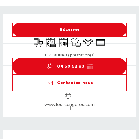
OUVERTURE ET COORDONNÉES
Réserver
Plaque de cuisson
Lave linge
Lave vaisselle
Draps et linge
WiFi
Télévision
+ 55 autre(s) prestation(s)
04 50 52 83
▒▒
Contactez-nous
www.les-congeres.com
DESCRIPTION