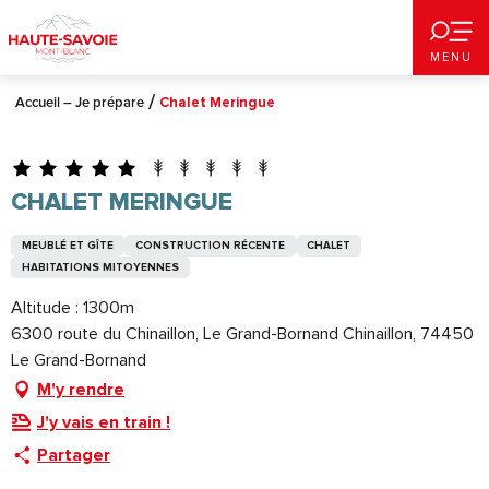
Aller
au
MENU
contenu
principal
Accueil – Je prépare
Chalet Meringue
CHALET MERINGUE
MEUBLÉ ET GÎTE
CONSTRUCTION RÉCENTE
CHALET
HABITATIONS MITOYENNES
Altitude : 1300m
6300 route du Chinaillon, Le Grand-Bornand Chinaillon, 74450
Le Grand-Bornand
M'y rendre
J'y vais en train !
Partager