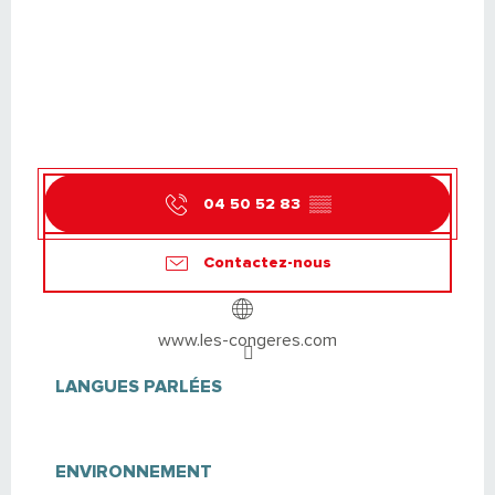
04 50 52 83
▒▒
Contactez-nous
www.les-congeres.com
LANGUES PARLÉES
LANGUES PARLÉES
ENVIRONNEMENT
ENVIRONNEMENT