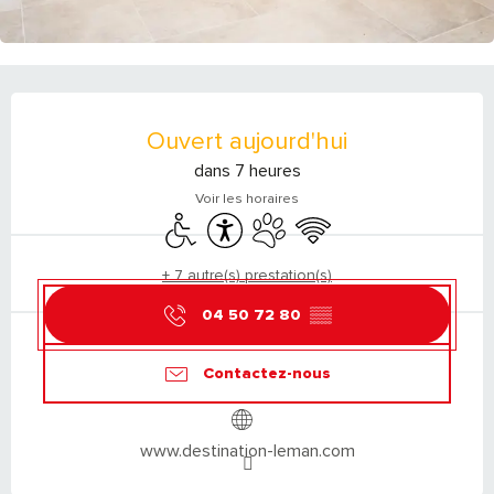
OUVERTURE ET COORDONNÉES
Ouvert aujourd'hui
dans 7 heures
Voir les horaires
Accès handicapés
Accessibilité
Animaux acceptés
WiFi
+ 7 autre(s) prestation(s)
04 50 72 80
▒▒
Contactez-nous
www.destination-leman.com