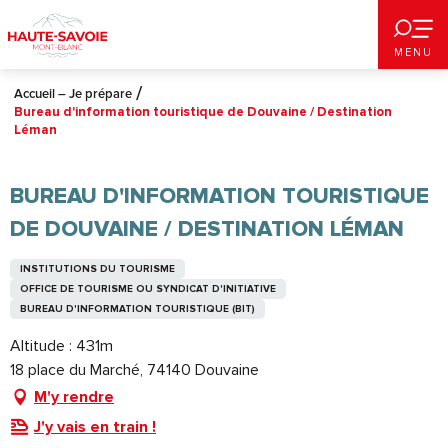
Aller
au
MENU
contenu
principal
Accueil – Je prépare
Bureau d'information touristique de Douvaine / Destination
Léman
BUREAU D'INFORMATION TOURISTIQUE
DE DOUVAINE / DESTINATION LÉMAN
INSTITUTIONS DU TOURISME
OFFICE DE TOURISME OU SYNDICAT D'INITIATIVE
BUREAU D'INFORMATION TOURISTIQUE (BIT)
Altitude : 431m
18 place du Marché, 74140 Douvaine
M'y rendre
J'y vais en train !