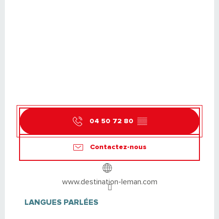
04 50 72 80
▒▒
Contactez-nous
www.destination-leman.com
LANGUES PARLÉES
LANGUES PARLÉES