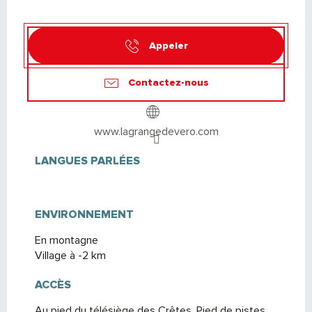
Appeler
Contactez-nous
www.lagrangedevero.com
LANGUES PARLÉES
LANGUES PARLÉES
ENVIRONNEMENT
ENVIRONNEMENT
En montagne
Village à -2 km
ACCÈS
ACCÈS
Au pied du télésiège des Crêtes. Pied de pistes