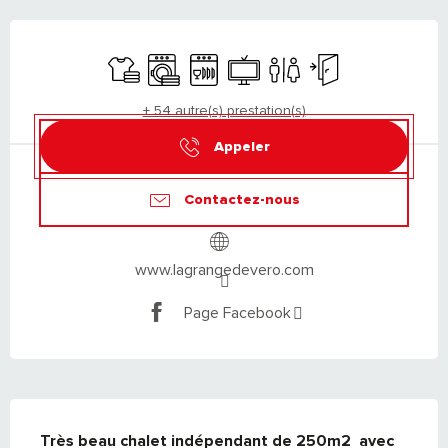
OUVERTURE ET COORDONNÉES
Draps et linge
Lave linge
Lave vaisselle
Télévision
Toilettes
Entrée indépendant
+ 54 autre(s) prestation(s)
Appeler
Contactez-nous
www.lagrangedevero.com
Page Facebook
DESCRIPTION
Très beau chalet indépendant de 250m2  avec 