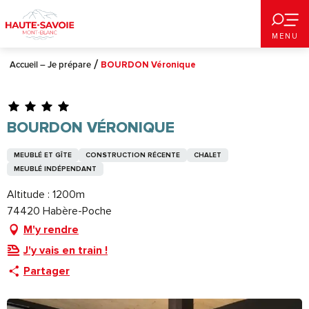
Aller
au
MENU
contenu
principal
Accueil – Je prépare
BOURDON Véronique
BOURDON VÉRONIQUE
MEUBLÉ ET GÎTE
CONSTRUCTION RÉCENTE
CHALET
MEUBLÉ INDÉPENDANT
Altitude : 1200m
74420 Habère-Poche
M'y rendre
J'y vais en train !
Partager