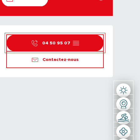
OUVERTURE ET CO
04 50 95 07
▒▒
Contactez-nous