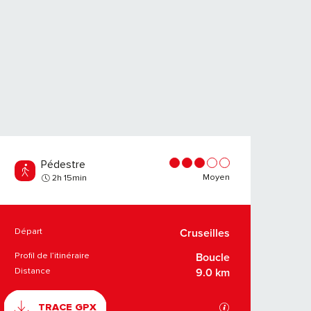
Pédestre
Moyen
2h 15min
Départ
Cruseilles
INFORMATIONS PR
Profil de l’itinéraire
Boucle
Distance
9.0 km
DOCUMENTATION
SECTIONS.TOURIS
TRACE GPX