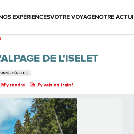
NOS EXPÉRIENCES
VOTRE VOYAGE
NOTRE ACTU
t
'ALPAGE DE L'ISELET
NDONNÉE PÉDESTRE
M'y rendre
J'y vais en train !