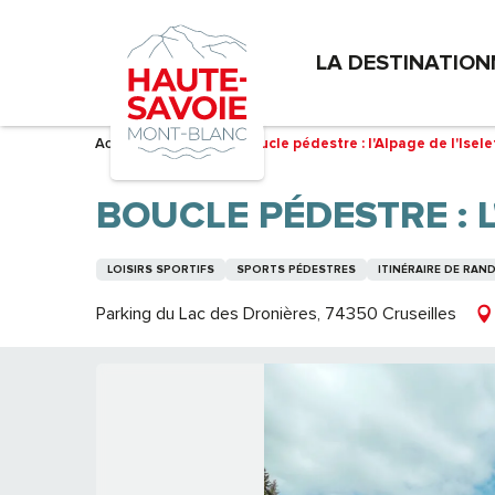
Aller
au
LA DESTINATION
contenu
principal
Accueil – Je prépare
Boucle pédestre : l'Alpage de l'Isele
BOUCLE PÉDESTRE : L
LOISIRS SPORTIFS
SPORTS PÉDESTRES
ITINÉRAIRE DE RA
Parking du Lac des Dronières, 74350 Cruseilles