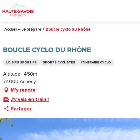
Aller
au
contenu
principal
Accueil – Je prépare
Boucle cyclo du Rhône
BOUCLE CYCLO DU RHÔNE
LOISIRS SPORTIFS
SPORTS CYCLISTES
ITINÉRAIRE CYCLO
Altitude : 450m
74000 Annecy
M'y rendre
J'y vais en train !
Partager