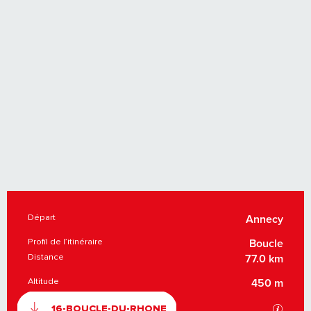
Départ
INFORMATIONS PRATIQUES
Annecy
Profil de l’itinéraire
Boucle
Distance
77.0 km
Altitude
450 m
DOCUMENTATION
SECTI
16-BOUCLE-DU-RHONE