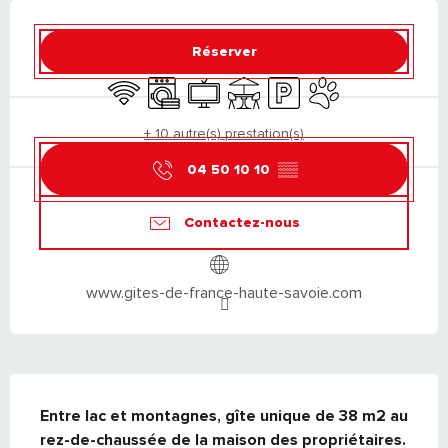
OUVERTURE ET COORDONNÉES
Réserver
WiFi
Lave linge
Télévision
Terrasse
Parking
Animaux acceptés
+ 10 autre(s) prestation(s)
04 50 10 10
▒▒
Contactez-nous
www.gites-de-france-haute-savoie.com
DESCRIPTION
Entre lac et montagnes, gîte unique de 38 m2 au 
rez-de-chaussée de la maison des propriétaires. 