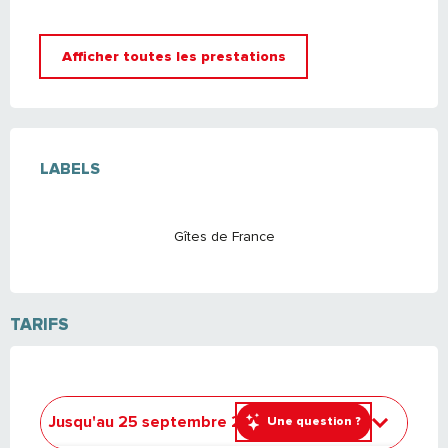
Afficher toutes les prestations
OFFRES DE PRESTATIONS
LABELS
LABELS
Gîtes de France
TARIFS
Jusqu'au
25 septembre 2026
Une question ?