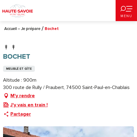
Aller
au
MENU
contenu
principal
Accueil – Je prépare
Bochet
BOCHET
MEUBLÉ ET GÎTE
Altitude : 900m
300 route de Rully / Praubert, 74500 Saint-Paul-en-Chablais
M'y rendre
J'y vais en train !
Partager