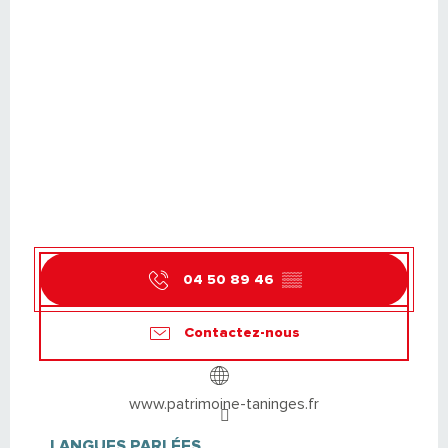
04 50 89 46
▒▒
Contactez-nous
www.patrimoine-taninges.fr
LANGUES PARLÉES
LANGUES PARLÉES