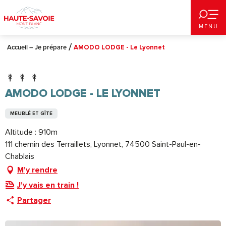
Aller
au
MENU
contenu
principal
Accueil – Je prépare
AMODO LODGE - Le Lyonnet
AMODO LODGE - LE LYONNET
MEUBLÉ ET GÎTE
Altitude : 910m
111 chemin des Terraillets, Lyonnet, 74500 Saint-Paul-en-
Chablais
M'y rendre
J'y vais en train !
Partager