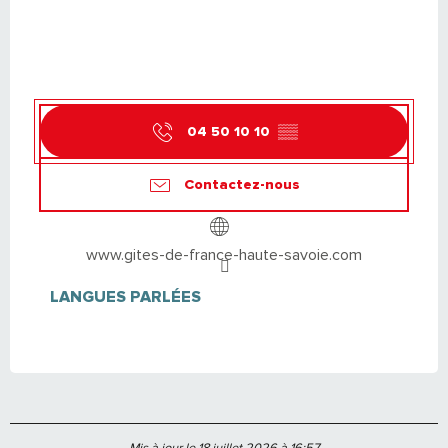
04 50 10 10
▒▒
Contactez-nous
www.gites-de-france-haute-savoie.com
LANGUES PARLÉES
LANGUES PARLÉES