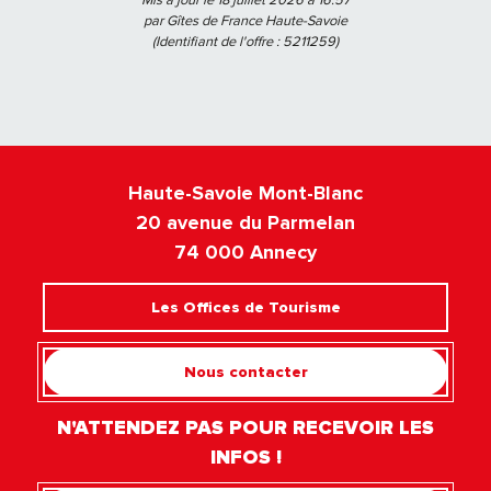
Mis à jour le 18 juillet 2026 à 16:57
par Gîtes de France Haute-Savoie
(Identifiant de l'offre :
5211259
)
Haute-Savoie Mont-Blanc
20 avenue du Parmelan
74 000 Annecy
Les Offices de Tourisme
Nous contacter
N'ATTENDEZ PAS POUR RECEVOIR LES
INFOS !