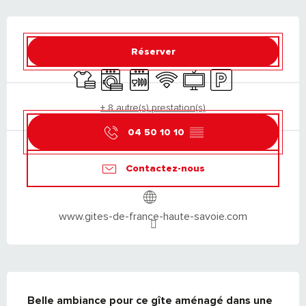
OUVERTURE ET COORDONNÉES
Réserver
Draps et linge
Lave linge
Lave vaisselle
WiFi
Télévision
Parking
+ 8 autre(s) prestation(s)
04 50 10 10
▒▒
Contactez-nous
www.gites-de-france-haute-savoie.com
DESCRIPTION
Belle ambiance pour ce gîte aménagé dans une 