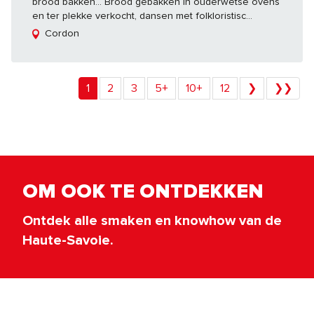
brood bakken... Brood gebakken in ouderwetse ovens
en ter plekke verkocht, dansen met folkloristisc...
Cordon
1
2
3
5+
10+
12
❯
❯❯
OM OOK TE ONTDEKKEN
Ontdek alle smaken en knowhow van de
Haute-Savoie.
Het sterrenspoor