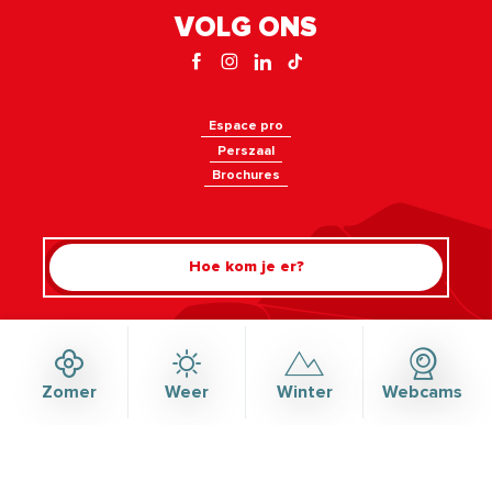
VOLG ONS
Espace pro
Perszaal
Brochures
Rechercher
Hoe kom je er?
Zomer
Weer
Winter
Webcams
©Haute-Savoie-Mont-Blanc, 2026
Juridische informatie
Privacybeleid
Beheer van toestemming
Toegankelijkheid: voldoet niet
Kaart
NL