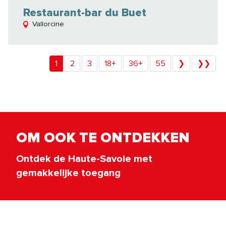
Restaurant-bar du Buet
Vallorcine
1
2
3
18+
36+
55
❯
❯❯
OM OOK TE ONTDEKKEN
Ontdek de Haute-Savoie met
gemakkelijke toegang
Aangepaste accommodatie