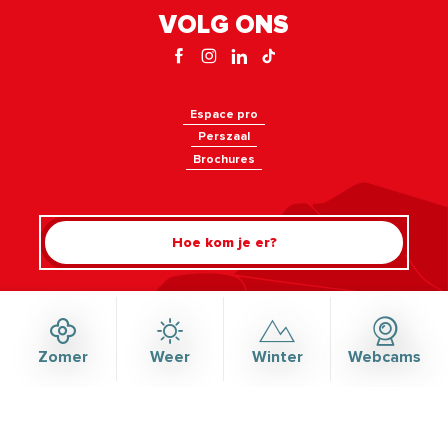
VOLG ONS
Espace pro
Perszaal
Brochures
Rechercher
Hoe kom je er?
Zomer
Weer
Winter
Webcams
©Haute-Savoie-Mont-Blanc, 2026
Juridische informatie
Privacybeleid
Beheer van toestemming
Toegankelijkheid: voldoet niet
Kaart
NL