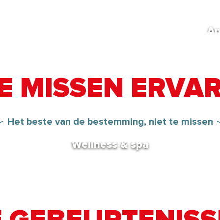
An
TE MISSEN ERVA
Sneeuwschoenwa
Alpineskiën
Het beste van de bestemming, niet te missen
Wellness & spa
Lees meer over
Lees meer over
Lees meer over