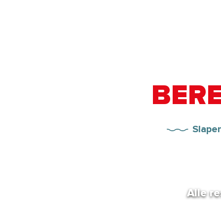
BERE
Slapen
Alle r