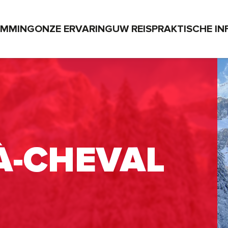
EMMING
ONZE ERVARING
UW REIS
PRAKTISCHE IN
-À-CHEVAL