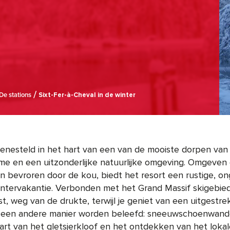
De stations
Sixt-Fer-à-Cheval in de winter
genesteld in het hart van een van de mooiste dorpen van 
me en een uitzonderlijke natuurlijke omgeving. Omgeven
en bevroren door de kou, biedt het resort een rustige, on
wintervakantie. Verbonden met het Grand Massif skigebied
ust, weg van de drukte, terwijl je geniet van een uitgestre
 een andere manier worden beleefd: sneeuwschoenwandel
art van het gletsjerkloof en het ontdekken van het lok