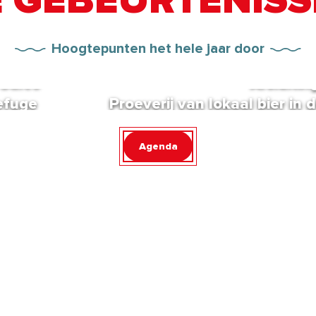
 GEBEURTENIS
20
Hoogtepunten het hele jaar door
SEP
19
AUG
 Sales
Afsluitin
refuge
Proeverij van lokaal bier in
Agenda