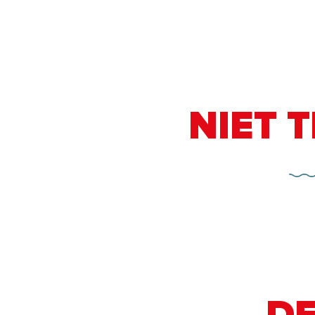
NIET 
Skitouren
Lees meer over