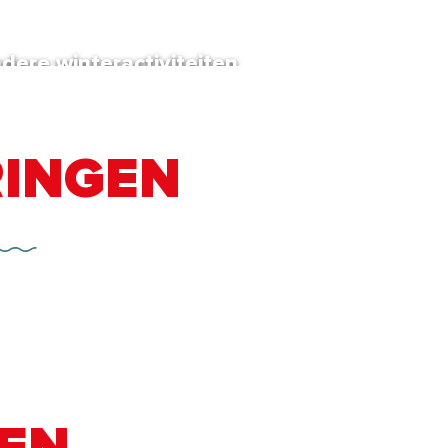
dere winteractiviteiten
RINGEN
ndeling
Sneeuwparken
Lees meer over