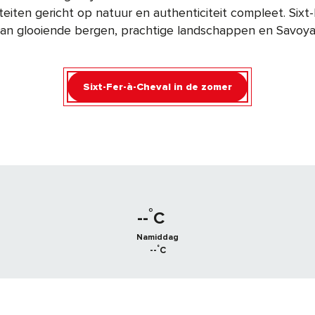
teiten gericht op natuur en authenticiteit compleet. Sixt-
an glooiende bergen, prachtige landschappen en Savoyaa
Sixt-Fer-à-Cheval in de zomer
°
--
C
Namiddag
°
--
C