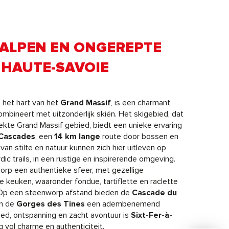
 ALPEN EN ONGEREPTE
 HAUTE-SAVOIE
n het hart van het
Grand Massif
, is een charmant
mbineert met uitzonderlijk skiën. Het skigebied, dat
ekte Grand Massif gebied, biedt een unieke ervaring
 Cascades
, een
14 km lange
route door bossen en
an stilte en natuur kunnen zich hier uitleven op
c trails, in een rustige en inspirerende omgeving.
orp een authentieke sfeer, met gezellige
keuken, waaronder fondue, tartiflette en raclette
. Op een steenworp afstand bieden de
Cascade du
en de
Gorges des Tines
een adembenemend
ed, ontspanning en zacht avontuur is
Sixt-Fer-à-
vol charme en authenticiteit.