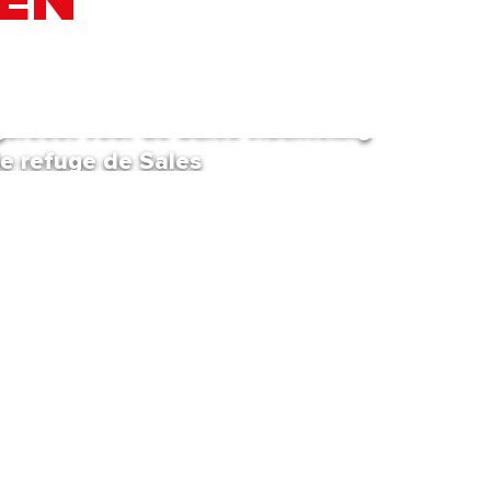
SEN
gsfeest voor de Sales vluchteling
 de refuge de Sales