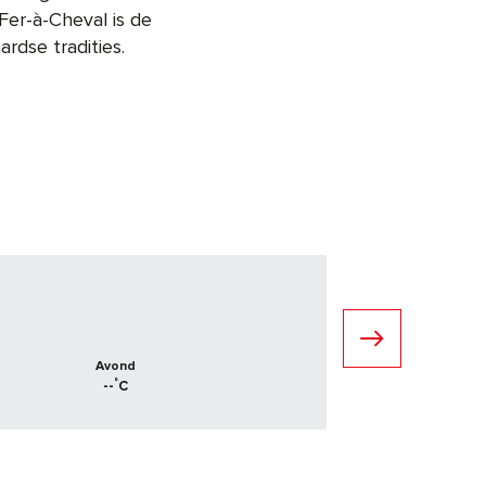
Fer-à-Cheval is de
rdse tradities.
Avond
°
--
C