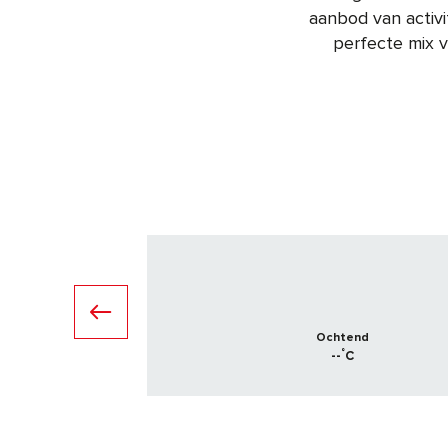
aanbod van activi
perfecte mix v
Ochtend
°
--
C