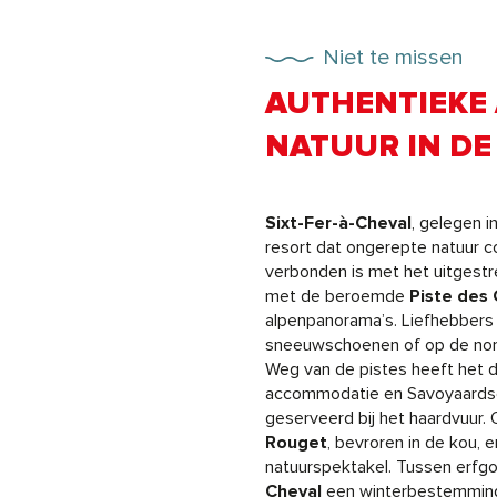
Niet te missen
AUTHENTIEKE
NATUUR IN DE
Sixt-Fer-à-Cheval
, gelegen i
resort dat ongerepte natuur co
verbonden is met het uitgestr
met de beroemde
Piste des
alpenpanorama’s. Liefhebbers v
sneeuwschoenen of op de nordi
Weg van de pistes heeft het d
accommodatie en Savoyaardse 
geserveerd bij het haardvuur
Rouget
, bevroren in de kou, 
natuurspektakel. Tussen erfgo
Cheval
een winterbestemming 