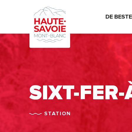
Aller
au
DE BEST
contenu
principal
SIXT-FER
STATION