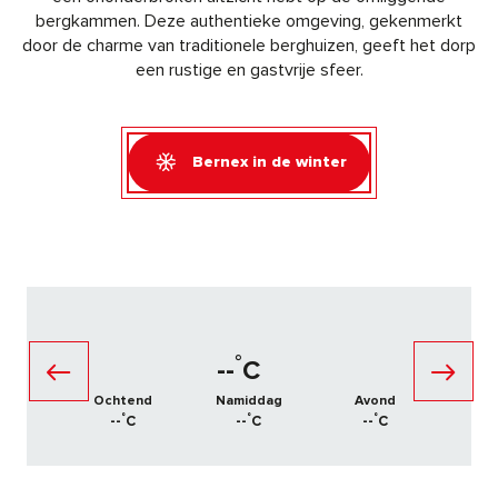
bergkammen. Deze authentieke omgeving, gekenmerkt
door de charme van traditionele berghuizen, geeft het dorp
een rustige en gastvrije sfeer.
Bernex in de winter
°
--
C
Ochtend
Namiddag
Avond
°
°
°
--
C
--
C
--
C