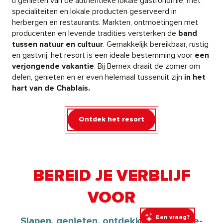
u genieten van de authentieke lokale gastronomie, met
specialiteiten en lokale producten geserveerd in
herbergen en restaurants. Markten, ontmoetingen met
producenten en levende tradities versterken de
band
tussen natuur en cultuur
. Gemakkelijk bereikbaar, rustig
en gastvrij, het resort is een ideale bestemming voor
een
verjongende vakantie
. Bij Bernex draait de zomer om
delen, genieten en er even helemaal tussenuit zijn
in het
hart van de Chablais.
Ontdek het resort
BEREID JE VERBLIJF
VOOR
Een vraag?
Slapen, genieten, ontdekken: de Haute-