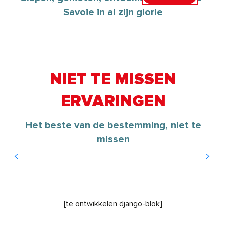
Savoie in al zijn glorie
Alle restaurants
NIET TE MISSEN
ERVARINGEN
Zeer ontspannen
Zeer verfrissend
Zeer cultureel
Zeer Rando
Zeer Cyclo
Het beste van de bestemming, niet te
missen
Lees meer over
Lees meer over
Lees meer over
Lees meer over
Lees meer over
[te ontwikkelen django-blok]