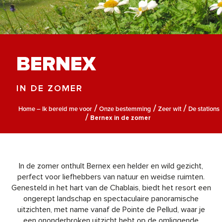
BERNEX
IN DE ZOMER
Home – Ik bereid me voor
Onze bestemming
Zeer wit
De stations
Bernex in de zomer
In de zomer onthult Bernex een helder en wild gezicht,
perfect voor liefhebbers van natuur en weidse ruimten.
Genesteld in het hart van de Chablais, biedt het resort een
ongerept landschap en spectaculaire panoramische
uitzichten, met name vanaf de Pointe de Pellud, waar je
een ononderbroken uitzicht hebt op de omliggende