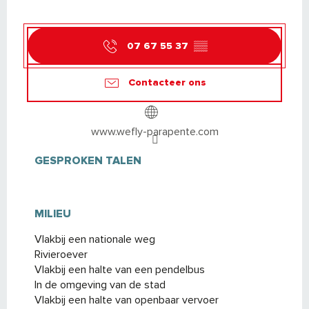
07 67 55 37
▒▒
Contacteer ons
www.wefly-parapente.com
GESPROKEN TALEN
GESPROKEN TALEN
MILIEU
MILIEU
Vlakbij een nationale weg
Rivieroever
Vlakbij een halte van een pendelbus
In de omgeving van de stad
Vlakbij een halte van openbaar vervoer