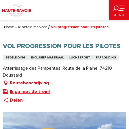
Aller
au
MENU
contenu
principal
Home – Ik bereid me voor
Vol progression pour les pilotes
VOL PROGRESSION POUR LES PILOTES
BEGELEIDING
INCLUSIEF MATERIAAL
LUCHTSPORT
PARAGLIDING
Atterrissage des Parapentes, Route de la Plaine, 74210
Doussard
Routebeschrijving
Ik ga met de trein!
Delen