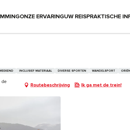
EMMING
ONZE ERVARING
UW REIS
PRAKTISCHE IN
 WEEKEND
INCLUSIEF MATERIAAL
DIVERSE SPORTEN
WANDELSPORT
ORIË
e de
Routebeschrijving
Ik ga met de trein!