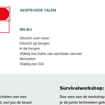
GESPROKEN TALEN
GESPROKEN TALEN
MILIEU
MILIEU
Uitzicht over meer
Uitzicht op bergen
In de bergen
Vlakbij een halte van openbaar vervoer
Skistation
Vlakbij een G.R.
Survivalworkshop: e
schieten met een
Doe mee aan de workshop S
d, aan jou de keuze.
je de juiste technieken geb