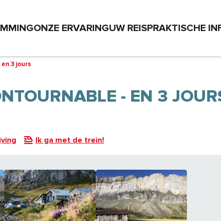
EMMING
ONZE ERVARING
UW REIS
PRAKTISCHE IN
 en 3 jours
CONTOURNABLE - EN 3 JOUR
jving
Ik ga met de trein!