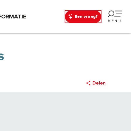
FORMATIE
Een vraag?
MENU
S
Delen