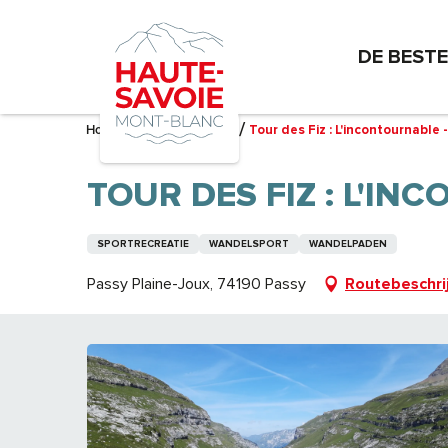
Aller
au
DE BEST
contenu
principal
Home – Ik bereid me voor
Tour des Fiz : L'incontournable -
TOUR DES FIZ : L'IN
SPORTRECREATIE
WANDELSPORT
WANDELPADEN
Passy Plaine-Joux, 74190 Passy
Routebeschri