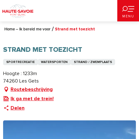
Aller
au
MENU
contenu
principal
Home – Ik bereid me voor
Strand met toezicht
STRAND MET TOEZICHT
SPORTRECREATIE
WATERSPORTEN
STRAND / ZWEMPLAATS
Hoogte : 1233m
74260 Les Gets
Routebeschrijving
Ik ga met de trein!
Delen