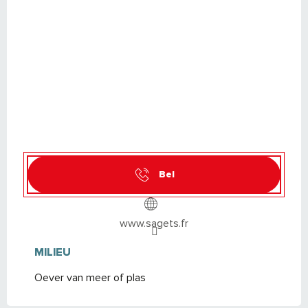
Bel
www.sagets.fr
MILIEU
MILIEU
Oever van meer of plas