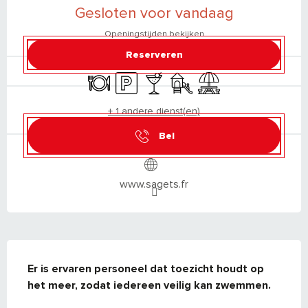
Gesloten voor vandaag
Openingstijden bekijken
Reserveren
Restaurant
Parkeerplaats
Bar / Versnaperingsbar
Kinderspelen / Speelruimte
Picknickplaats
+ 1 andere dienst(en)
Bel
www.sagets.fr
BESCHRIJVING
Er is ervaren personeel dat toezicht houdt op 
het meer, zodat iedereen veilig kan zwemmen.