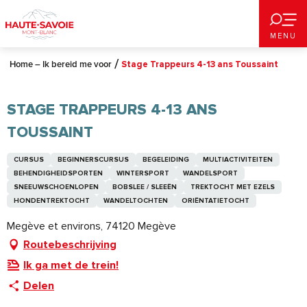
Aller
au
MENU
contenu
principal
Home – Ik bereid me voor
Stage Trappeurs 4-13 ans Toussaint
STAGE TRAPPEURS 4-13 ANS
TOUSSAINT
CURSUS
BEGINNERSCURSUS
BEGELEIDING
MULTIACTIVITEITEN
BEHENDIGHEIDSPORTEN
WINTERSPORT
WANDELSPORT
SNEEUWSCHOENLOPEN
BOBSLEE / SLEEËN
TREKTOCHT MET EZELS
HONDENTREKTOCHT
WANDELTOCHTEN
ORIËNTATIETOCHT
Megève et environs, 74120 Megève
Routebeschrijving
Ik ga met de trein!
Delen