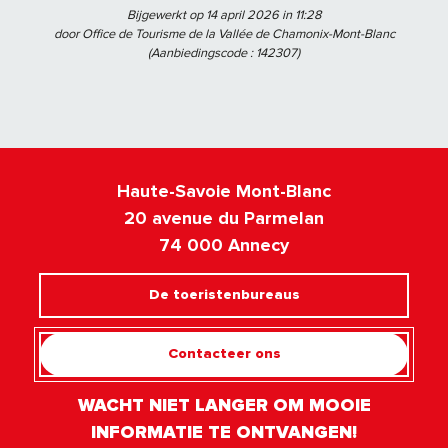
Bijgewerkt op 14 april 2026 in 11:28
door Office de Tourisme de la Vallée de Chamonix-Mont-Blanc
(Aanbiedingscode :
142307
)
Haute-Savoie Mont-Blanc
20 avenue du Parmelan
74 000 Annecy
De toeristenbureaus
Contacteer ons
WACHT NIET LANGER OM MOOIE
INFORMATIE TE ONTVANGEN!