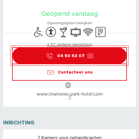
OPENINGSTIJDEN EN CONTACTGEGEVEN
Geopend vandaag
Openingstijden bekijken
Toegang voor gehandicapten
Toegankelijkheid
Bar / Versnaperingsbar
Televisie
Wifi
Parkeerplaats
+ 57 andere dienst(en)
04 50 53 07
▒▒
Contacteer ons
www.chamonix-park-hotel.com
INRICHTING
2 Kamers voor gehandicapten