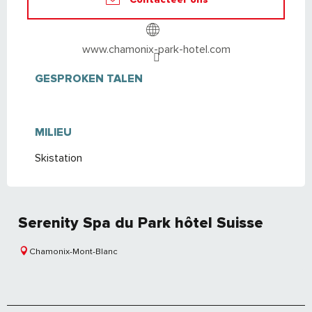
www.chamonix-park-hotel.com
GESPROKEN TALEN
GESPROKEN TALEN
MILIEU
MILIEU
Skistation
Serenity Spa du Park hôtel Suisse
Chamonix-Mont-Blanc