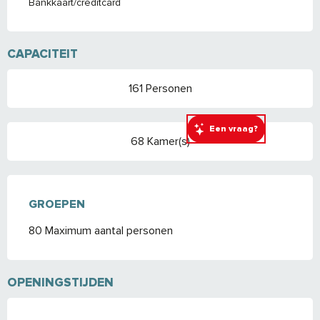
Bankkaart/creditcard
CAPACITEIT
161 Personen
Een vraag?
68 Kamer(s)
GROEPEN
GROEPEN
80 Maximum aantal personen
OPENINGSTIJDEN