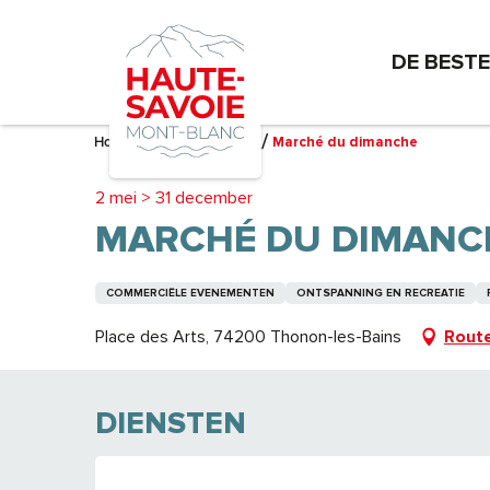
Aller
au
DE BEST
contenu
principal
Home – Ik bereid me voor
Marché du dimanche
2 mei > 31 december
MARCHÉ DU DIMANC
COMMERCIËLE EVENEMENTEN
ONTSPANNING EN RECREATIE
Place des Arts, 74200 Thonon-les-Bains
Route
DIENSTEN