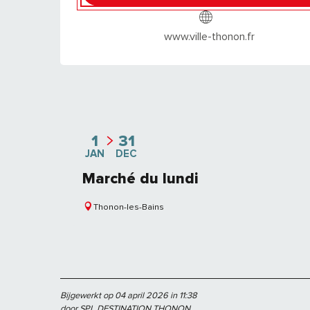
www.ville-thonon.fr
1
31
JAN
DEC
Marché du lundi
Thonon-les-Bains
Bijgewerkt op 04 april 2026 in 11:38
door SPL DESTINATION THONON