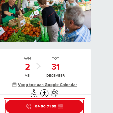
OPENINGSTIJDEN E
VAN
TOT
2
31
MEI
DECEMBER
Voeg toe aan Google Calendar
Toegang voor gehandicapten
Toegankelijkheid
Dieren toegelaten
04 50 71 55
▒▒