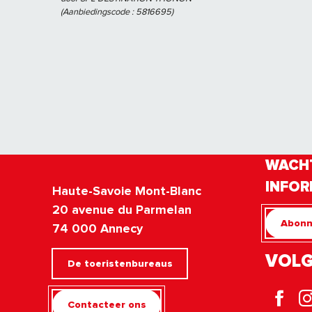
(Aanbiedingscode :
5816695
)
WACHT
INFOR
Haute-Savoie Mont-Blanc
20 avenue du Parmelan
Abonn
74 000 Annecy
VOLG
De toeristenbureaus
Contacteer ons