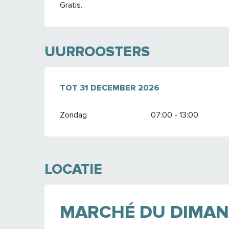
Gratis.
UURROOSTERS
VANAF
TOT
31 DECEMBER 2026
2 MEI 2026
TOT
31 DECEMBER 20
Zondag
07:00 - 13:00
LOCATIE
MARCHÉ DU DIMA