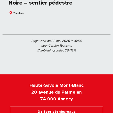
Noire – sentier pédestre
Cordon
Bijgewerkt op 22 mei 2026 in 16:56
door Cordon Tourisme
(Aanbiedingscode :
264137
)
Haute-Savoie Mont-Blanc
20 avenue du Parmelan
74 000 Annecy
De toeristenbureaus