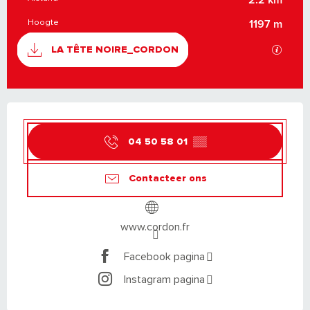
Hoogte
1197 m
DOCUMENTATIE
Met GP
LA TÊTE NOIRE_CORDON
OPENINGSTIJDEN EN CONTACTGEGEVEN
04 50 58 01
▒▒
Contacteer ons
www.cordon.fr
Facebook pagina
Instagram pagina