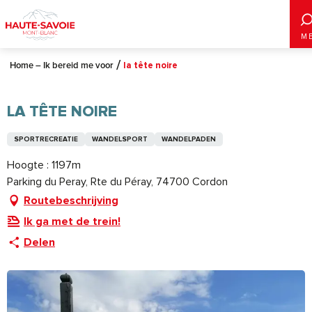
Aller
au
M
contenu
principal
Home – Ik bereid me voor
la tête noire
LA TÊTE NOIRE
SPORTRECREATIE
WANDELSPORT
WANDELPADEN
Hoogte : 1197m
Parking du Peray, Rte du Péray, 74700 Cordon
Routebeschrijving
Ik ga met de trein!
Delen