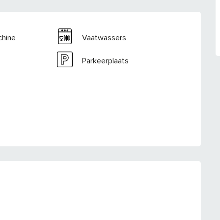
hine
Vaatwassers
Parkeerplaats
NG