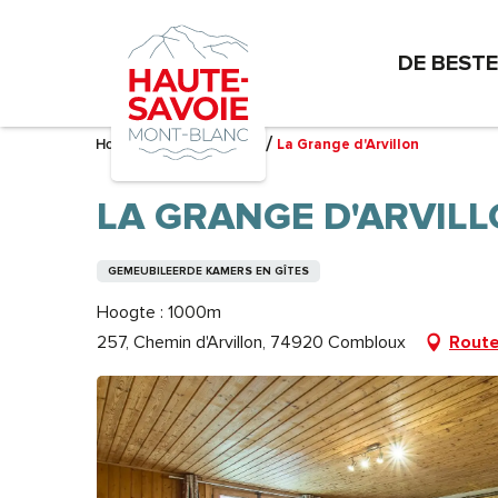
Aller
au
DE BEST
contenu
principal
Home – Ik bereid me voor
La Grange d'Arvillon
LA GRANGE D'ARVIL
GEMEUBILEERDE KAMERS EN GÎTES
Hoogte : 1000m
257, Chemin d'Arvillon, 74920 Combloux
Route