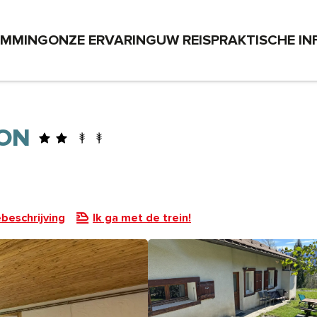
EMMING
ONZE ERVARING
UW REIS
PRAKTISCHE IN
LON
beschrijving
Ik ga met de trein!