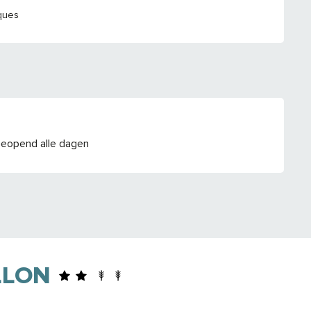
ques
Geopend alle dagen
LLON