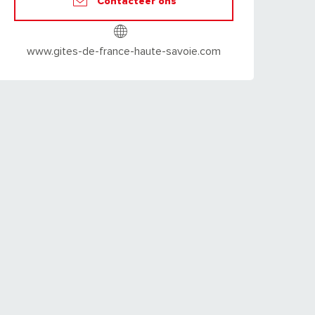
Contacteer ons
www.gites-de-france-haute-savoie.com