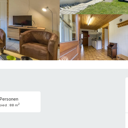
 Personen
2
ied : 88 m