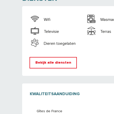
Wifi
Wasmac
Televisie
Terras
Dieren toegelaten
Bekijk alle diensten
DIENSTVERLENI
KWALITEITSAANDUIDING
KWALITEITSAANDUIDING
Gîtes de France