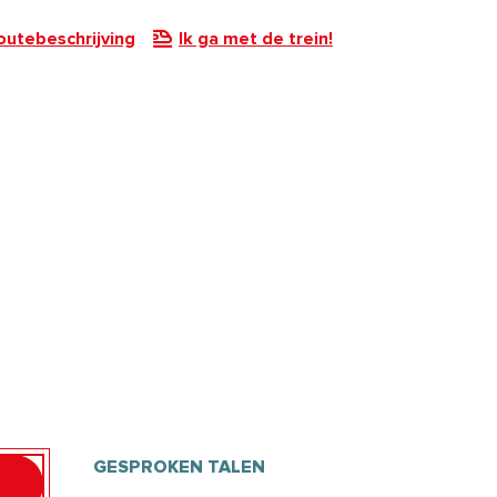
outebeschrijving
Ik ga met de trein!
GESPROKEN TALEN
GESPROKEN TALEN