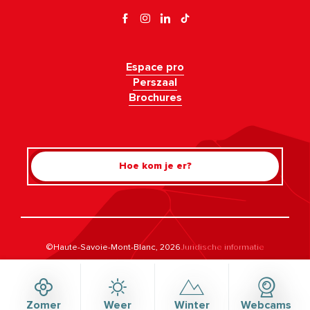
Espace pro
Perszaal
Brochures
Hoe kom je er?
Rechercher
©Haute-Savoie-Mont-Blanc, 2026
Juridische informatie
Privacybeleid
Beheer van toestemming
Toegankelijkheid: voldoet niet
Kaart
Zomer
Weer
Winter
Webcams