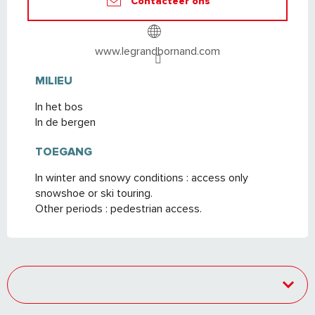
Contacteer ons
www.legrandbornand.com
MILIEU
MILIEU
In het bos
In de bergen
TOEGANG
TOEGANG
In winter and snowy conditions : access only
snowshoe or ski touring.
Other periods : pedestrian access.