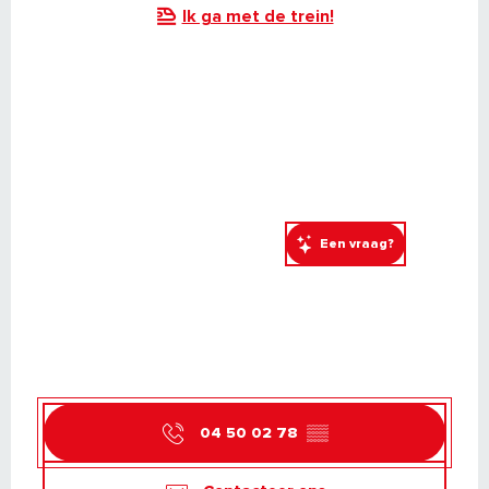
Ik ga met de trein!
Een vraag?
04 50 02 78
▒▒