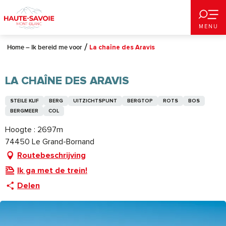
Aller
au
MENU
contenu
principal
Home – Ik bereid me voor
La chaîne des Aravis
LA CHAÎNE DES ARAVIS
STEILE KLIF
BERG
UITZICHTSPUNT
BERGTOP
ROTS
BOS
BERGMEER
COL
Hoogte : 2697m
74450 Le Grand-Bornand
Routebeschrijving
Ik ga met de trein!
Delen