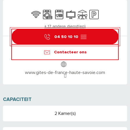
OPENINGSTIJDEN EN CONTACTGEGEVEN
Wifi
Wasmachine
Vaatwassers
Televisie
Terras
Parkeerplaats
+ 17 andere dienst(en)
04 50 10 10
▒▒
Contacteer ons
www.gites-de-france-haute-savoie.com
CAPACITEIT
2 Kamer(s)