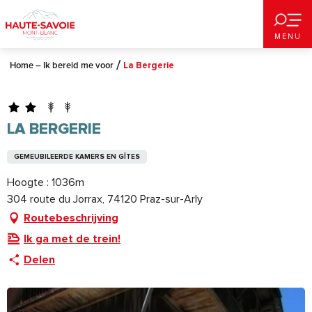
Aller
au
MENU
contenu
principal
Home – Ik bereid me voor
La Bergerie
LA BERGERIE
GEMEUBILEERDE KAMERS EN GÎTES
Hoogte : 1036m
304 route du Jorrax, 74120 Praz-sur-Arly
Routebeschrijving
Ik ga met de trein!
Delen