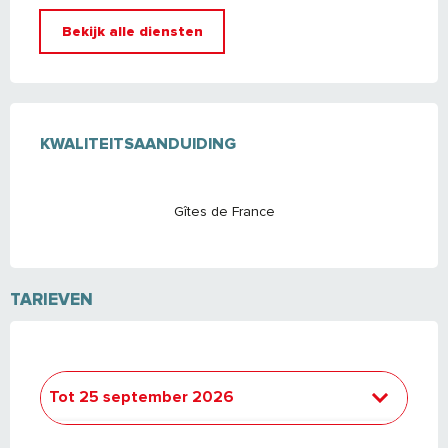
Bekijk alle diensten
DIENSTVERLENING
KWALITEITSAANDUIDING
KWALITEITSAANDUIDING
Gîtes de France
TARIEVEN
Tot
25 september 2026
Van
26 september 2026
tot
24