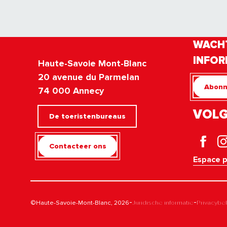
WACHT
INFOR
Haute-Savoie Mont-Blanc
20 avenue du Parmelan
Abonn
74 000 Annecy
VOLG
De toeristenbureaus
Contacteer ons
Espace 
-
-
©Haute-Savoie-Mont-Blanc, 2026
Juridische informatie
Privacybe