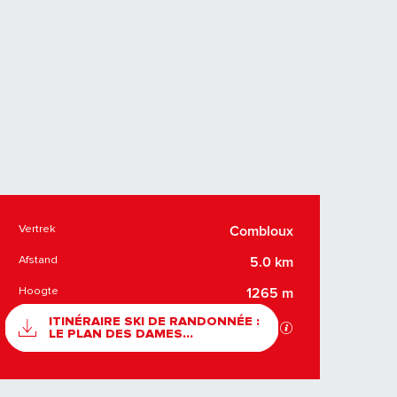
Vertrek
Combloux
PRAKTISCHE INFOR
Afstand
5.0 km
Hoogte
1265 m
DOCUMENTATIE
ITINÉRAIRE SKI DE RANDONNÉE :
Met GPX / KML-bes
LE PLAN DES DAMES...