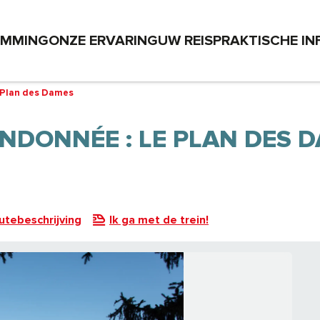
EMMING
ONZE ERVARING
UW REIS
PRAKTISCHE IN
Le Plan des Dames
RANDONNÉE : LE PLAN DES 
utebeschrijving
Ik ga met de trein!