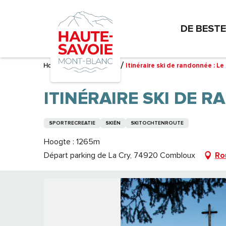
Aller
au
DE BEST
contenu
principal
Home – Ik bereid me voor
Itinéraire ski de randonnée : 
ITINÉRAIRE SKI DE 
SPORTRECREATIE
SKIËN
SKITOCHTENROUTE
Hoogte : 1265m
Départ parking de La Cry, 74920 Combloux
Ro