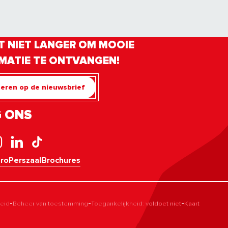
 NIET LANGER OM MOOIE
MATIE TE ONTVANGEN!
eren op de nieuwsbrief
 ONS
pro
Perszaal
Brochures
-
-
-
leid
Beheer van toestemming
Toegankelijkheid: voldoet niet
Kaart