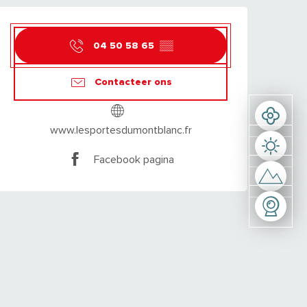
OPENINGSTIJDEN E
04 50 58 65
▒▒
Contacteer ons
www.lesportesdumontblanc.fr
Facebook pagina