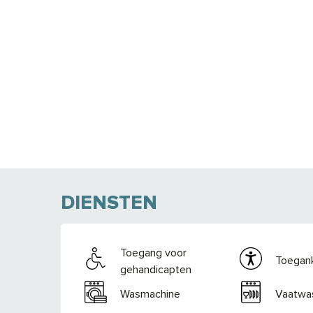
DIENSTEN
Toegang voor
Toegank
gehandicapten
Wasmachine
Vaatwa