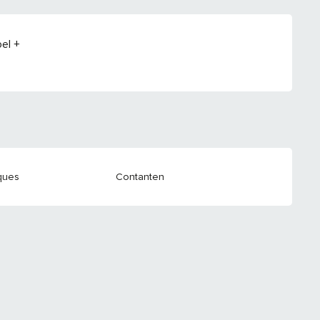
el +
ques
Contanten