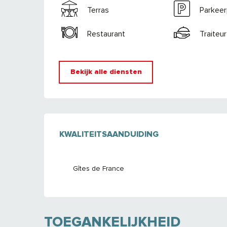
Terras
Parkeer
Restaurant
Traiteur
Bekijk alle diensten
DIENSTVERLENI
KWALITEITSAANDUIDING
KWALITEITSAANDUIDING
Gîtes de France
TOEGANKELIJKHEID