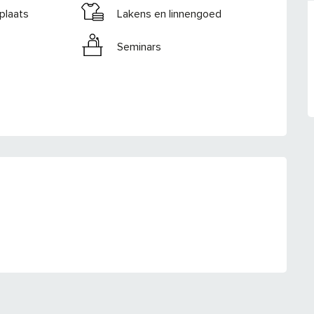
plaats
Lakens en linnengoed
Seminars
NG