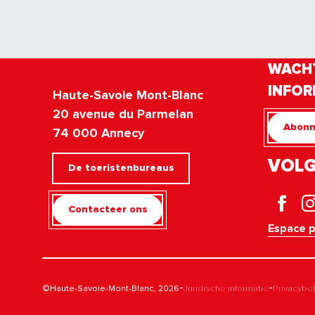
WACHT
INFOR
Haute-Savoie Mont-Blanc
20 avenue du Parmelan
Abonn
74 000 Annecy
VOLG
De toeristenbureaus
Contacteer ons
Espace 
-
-
©Haute-Savoie-Mont-Blanc, 2026
Juridische informatie
Privacybe