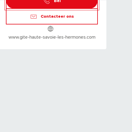
Bel
Contacteer ons
www.gite-haute-savoie-les-hermones.com