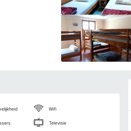
elijkheid
Wifi
ssers
Televisie