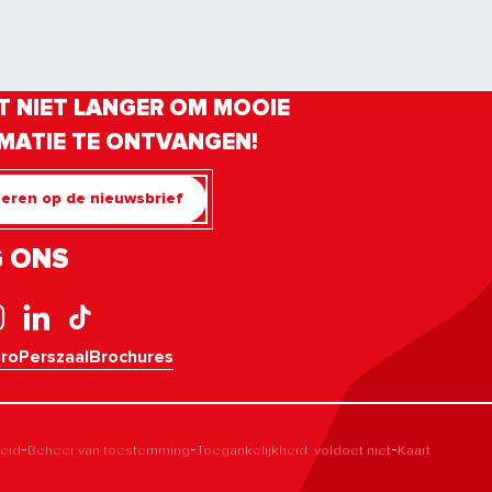
 NIET LANGER OM MOOIE
MATIE TE ONTVANGEN!
eren op de nieuwsbrief
 ONS
pro
Perszaal
Brochures
-
-
-
leid
Beheer van toestemming
Toegankelijkheid: voldoet niet
Kaart