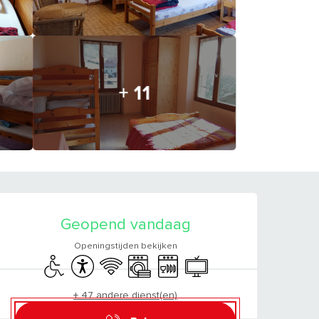
+ 11
OPENINGSTIJDEN E
Geopend vandaag
Openingstijden bekijken
Toegang voor gehandicapten
Toegankelijkheid
Wifi
Wasmachine
Vaatwassers
Televisie
+ 47 andere dienst(en)