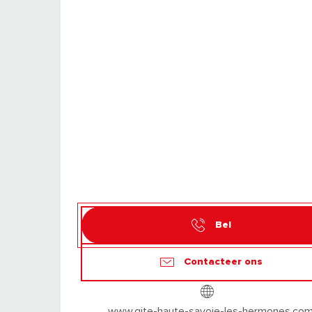
Bel
Contacteer ons
www.gite-haute-savoie-les-hermones.co