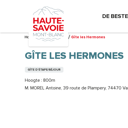
Aller
au
DE BEST
contenu
principal
Home – Ik bereid me voor
Gîte les Hermones
GÎTE LES HERMONES
GÎTE D’ÉTAPE/SÉJOUR
Hoogte : 800m
M. MOREL Antoine, 39 route de Plampery, 74470 Vai