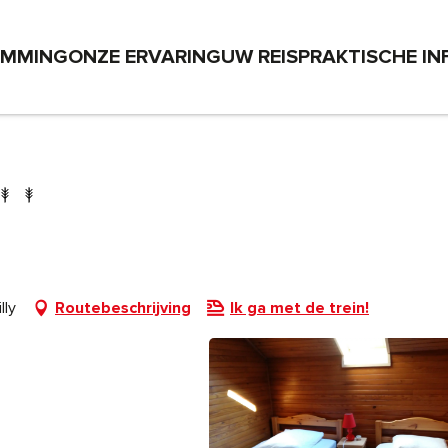
EMMING
ONZE ERVARING
UW REIS
PRAKTISCHE IN
lly
Routebeschrijving
Ik ga met de trein!