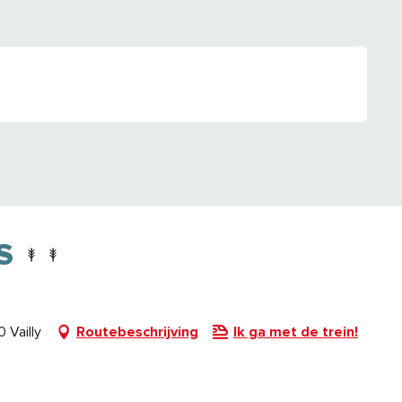
S
 Vailly
Routebeschrijving
Ik ga met de trein!