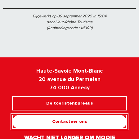
Bijgewerkt op 09 september 2025 in 15:04
door Haut-Rhône Tourisme
(Aanbiedingscode :
115109
)
Haute-Savoie Mont-Blanc
20 avenue du Parmelan
74 000 Annecy
De toeristenbureaus
Contacteer ons
WACHT NIET LANGER OM MOOIE