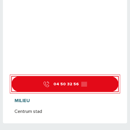
04 50 32 56
▒▒
MILIEU
MILIEU
Centrum stad