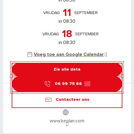
11
VRIJDAG
SEPTEMBER
in 08:30
18
VRIJDAG
SEPTEMBER
in 08:30
Voeg toe aan Google Calendar
Zie alle data
06 99 75 66
▒▒
Contacteer ons
www.keolan.com