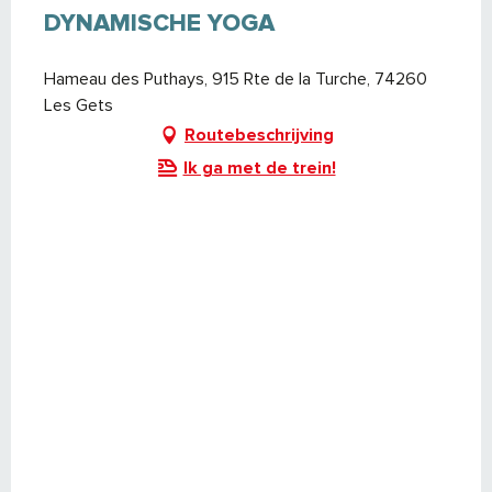
Vanaf
24 augustus 2026
tot
30
DYNAMISCHE YOGA
augustus 2026
Hameau des Puthays, 915 Rte de la Turche, 74260
Vrijdag 4 september 2026
Les Gets
Vrijdag 11 september 2026
Routebeschrijving
Ik ga met de trein!
Vrijdag 18 september 2026
Vrijdag 25 september 2026
Vrijdag 2 oktober 2026
Vrijdag 9 oktober 2026
Vrijdag 16 oktober 2026
Vrijdag 23 oktober 2026