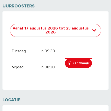
UURROOSTERS
Vanaf
17 augustus 2026
tot
23 augustus
2026
Vrijdag 19 juni 2026
Dinsdag
in 09:30
Vrijdag 26 juni 2026
Een vraag?
Vrijdag
in 08:30
Vrijdag 3 juli 2026
Vanaf
6 juli 2026
tot
12 juli 2026
Vanaf
13 juli 2026
tot
19 juli 2026
LOCATIE
Vanaf
21 juli 2026
tot
2 augustus 2026