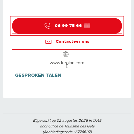
Vrijdag 30 oktober 2026
Vrijdag 6 november 2026
06 99 75 66
▒▒
Vrijdag 13 november 2026
Contacteer ons
Vrijdag 20 november 2026
www.keolan.com
Vrijdag 27 november 2026
GESPROKEN TALEN
GESPROKEN TALEN
Vrijdag 4 december 2026
Vrijdag 11 december 2026
Vrijdag 18 december 2026
Bijgewerkt op 02 augustus 2026 in 17:45
door Office de Tourisme des Gets
(Aanbiedingscode :
6778607
)