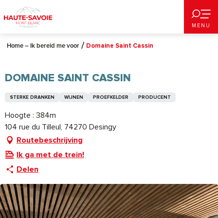
Aller
au
MENU
contenu
principal
Home – Ik bereid me voor
Domaine Saint Cassin
DOMAINE SAINT CASSIN
STERKE DRANKEN
WIJNEN
PROEFKELDER
PRODUCENT
Hoogte : 384m
104 rue du Tilleul, 74270 Desingy
Routebeschrijving
Ik ga met de trein!
Delen