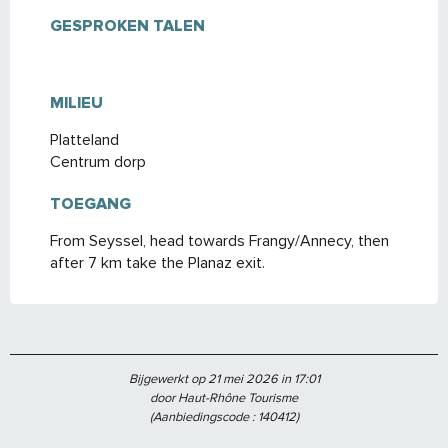
GESPROKEN TALEN
GESPROKEN TALEN
MILIEU
MILIEU
Platteland
Centrum dorp
TOEGANG
TOEGANG
From Seyssel, head towards Frangy/Annecy, then
after 7 km take the Planaz exit.
Bijgewerkt op 21 mei 2026 in 17:01
door Haut-Rhône Tourisme
(Aanbiedingscode :
140412
)