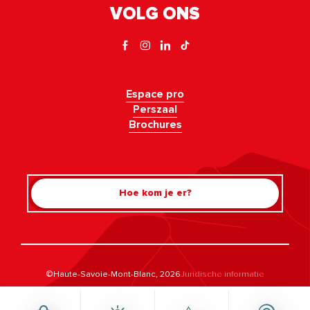
VOLG ONS
Espace pro
Perszaal
Brochures
Hoe kom je er?
Rechercher
©Haute-Savoie-Mont-Blanc, 2026
Juridische informatie
Privacybeleid
Beheer van toestemming
Toegankelijkheid: voldoet niet
Kaart