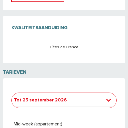
DIENSTVERLENING
KWALITEITSAANDUIDING
KWALITEITSAANDUIDING
Gîtes de France
TARIEVEN
Tot
25 september 2026
Van
26 september 2026
tot
24
september 2027
Mid-week (appartement)