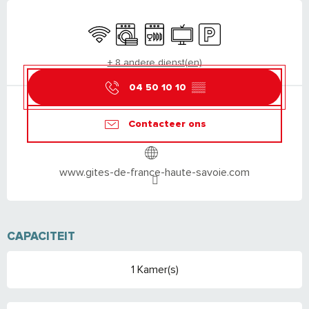
OPENINGSTIJDEN EN CONTACTGEGEVEN
Wifi
Wasmachine
Vaatwassers
Televisie
Parkeerplaats
+ 8 andere dienst(en)
04 50 10 10
▒▒
Contacteer ons
www.gites-de-france-haute-savoie.com
CAPACITEIT
1 Kamer(s)