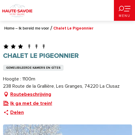
Aller
au
MENU
contenu
principal
Home – Ik bereid me voor
Chalet Le Pigeonnier
CHALET LE PIGEONNIER
GEMEUBILEERDE KAMERS EN GÎTES
Hoogte : 1100m
238 Route de la Grallière, Les Granges, 74220 La Clusaz
Routebeschrijving
Ik ga met de trein!
Delen