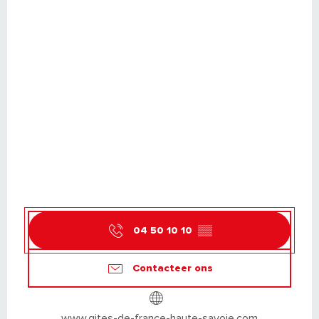
04 50 10 10
▒▒
Contacteer ons
www.gites-de-france-haute-savoie.com