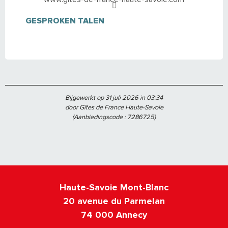
GESPROKEN TALEN
GESPROKEN TALEN
Bijgewerkt op 31 juli 2026 in 03:34
door Gîtes de France Haute-Savoie
(Aanbiedingscode :
7286725
)
Haute-Savoie Mont-Blanc
20 avenue du Parmelan
74 000 Annecy