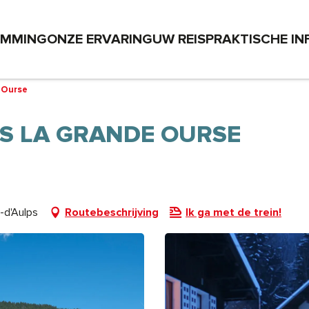
EMMING
ONZE ERVARING
UW REIS
PRAKTISCHE IN
 Ourse
S LA GRANDE OURSE
-d'Aulps
Routebeschrijving
Ik ga met de trein!