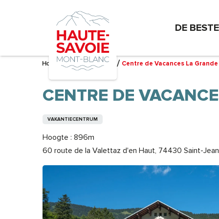
Aller
au
DE BEST
contenu
principal
Home – Ik bereid me voor
Centre de Vacances La Grande
CENTRE DE VACANCE
VAKANTIECENTRUM
Hoogte : 896m
60 route de la Valettaz d'en Haut, 74430 Saint-Jean