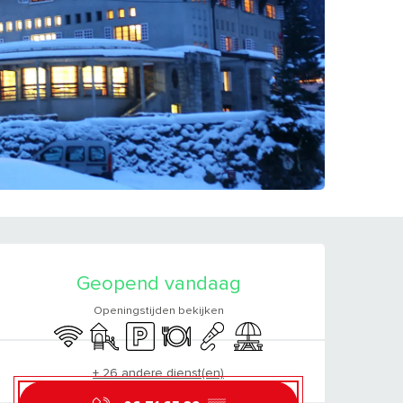
OPENINGSTIJDEN E
Geopend vandaag
Openingstijden bekijken
Wifi
Kinderspelen / Speelruimte
Parkeerplaats
Restaurant
Animatie
Picknickplaats
+ 26 andere dienst(en)