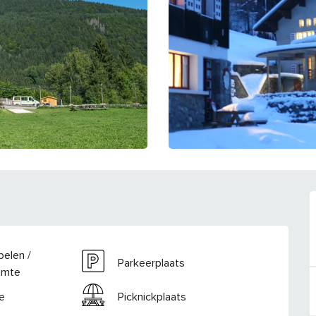
pelen /
Parkeerplaats
imte
e
Picknickplaats