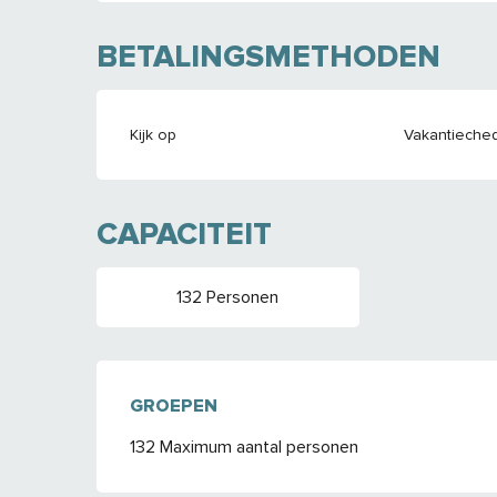
BETALINGSMETHODEN
Kijk op
Vakantieche
CAPACITEIT
132 Personen
GROEPEN
GROEPEN
132 Maximum aantal personen