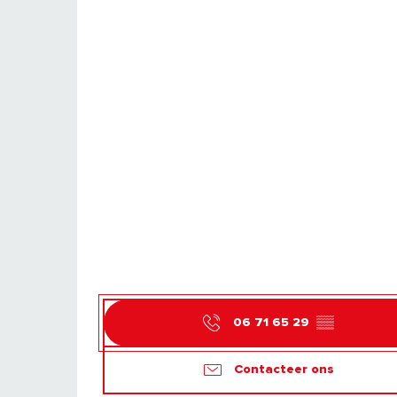
06 71 65 29
▒▒
Contacteer ons