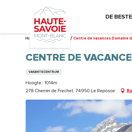
Aller
au
DE BEST
contenu
principal
Home – Ik bereid me voor
Centre de vacances Domaine d
CENTRE DE VACANCES
VAKANTIECENTRUM
Hoogte : 1014m
278 Chemin de Frechet, 74950 Le Reposoir
Ro