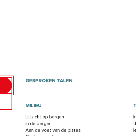
GESPROKEN TALEN
GESPROKEN TALEN
MILIEU
MILIEU
Uitzicht op bergen
I
In de bergen
t
Aan de voet van de pistes
l