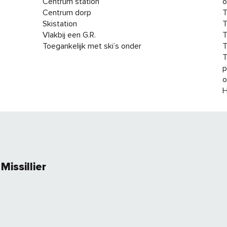
Centrum station
o
Centrum dorp
T
Skistation
T
Vlakbij een G.R.
T
Toegankelijk met ski’s onder
T
T
p
o
H
Missillier