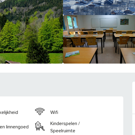
elijkheid
Wifi
Kinderspelen /
en linnengoed
Speelruimte