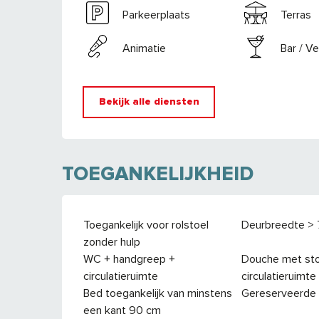
Parkeerplaats
Terras
Animatie
Bar / V
Bekijk alle diensten
TOEGANKELIJKHEID
Toegankelijk voor rolstoel
Deurbreedte >
zonder hulp
WC + handgreep +
Douche met sto
circulatieruimte
circulatieruimte
Bed toegankelijk van minstens
Gereserveerde
een kant 90 cm