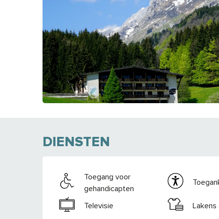
DIENSTEN
Toegang voor
Toegank
gehandicapten
Televisie
Lakens 