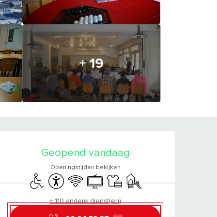
+ 19
OPENINGSTIJDEN E
Geopend vandaag
Openingstijden bekijken
Toegang voor gehandicapten
Toegankelijkheid
Wifi
Televisie
Lakens en linnengoed
Kinderspelen / Speelruimte
+ 110 andere dienst(en)