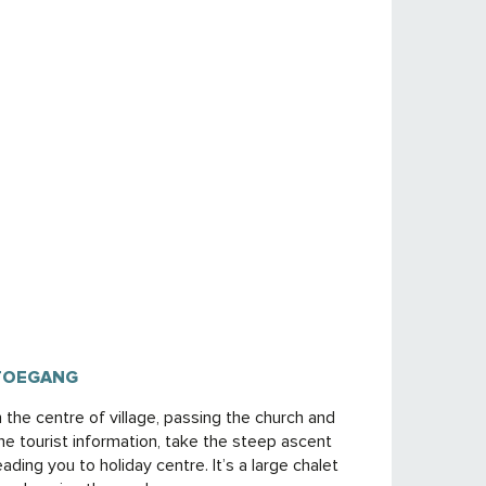
TOEGANG
TOEGANG
n the centre of village, passing the church and
he tourist information, take the steep ascent
eading you to holiday centre. It’s a large chalet