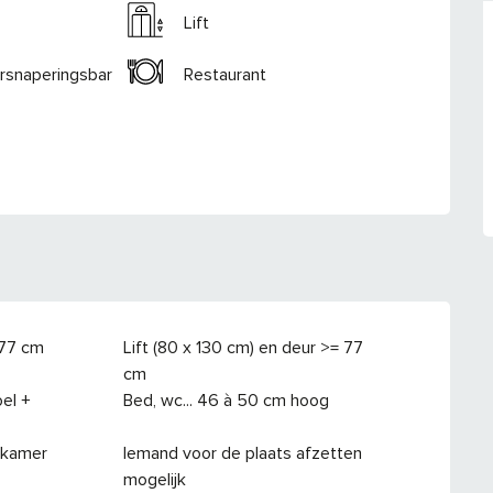
Lift
ersnaperingsbar
Restaurant
 77 cm
Lift (80 x 130 cm) en deur >= 77
cm
el +
Bed, wc... 46 à 50 cm hoog
 kamer
Iemand voor de plaats afzetten
mogelijk