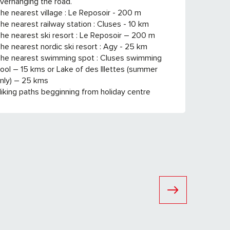
verhanging the road.
he nearest village : Le Reposoir - 200 m
he nearest railway station : Cluses - 10 km
he nearest ski resort : Le Reposoir – 200 m
he nearest nordic ski resort : Agy - 25 km
he nearest swimming spot : Cluses swimming
ool – 15 kms or Lake of des Illettes (summer
nly) – 25 kms
iking paths begginning from holiday centre
La Ferme des 
Le Reposoir