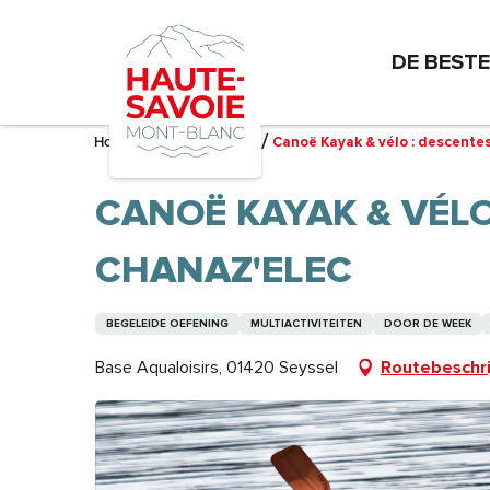
Aller
au
DE BEST
contenu
principal
Home – Ik bereid me voor
Canoë Kayak & vélo : descentes
CANOË KAYAK & VÉLO
CHANAZ'ELEC
BEGELEIDE OEFENING
MULTIACTIVITEITEN
DOOR DE WEEK
Base Aqualoisirs, 01420 Seyssel
Routebeschri