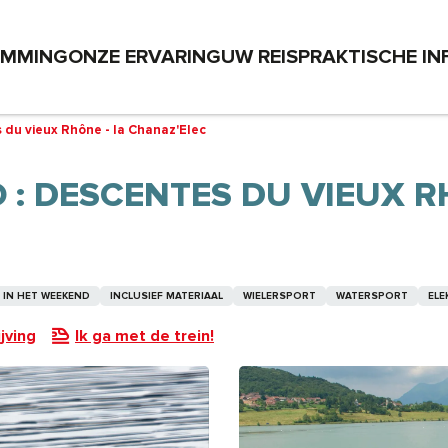
EMMING
ONZE ERVARING
UW REIS
PRAKTISCHE IN
 du vieux Rhône - la Chanaz'Elec
 : DESCENTES DU VIEUX R
IN HET WEEKEND
INCLUSIEF MATERIAAL
WIELERSPORT
WATERSPORT
ELE
jving
Ik ga met de trein!