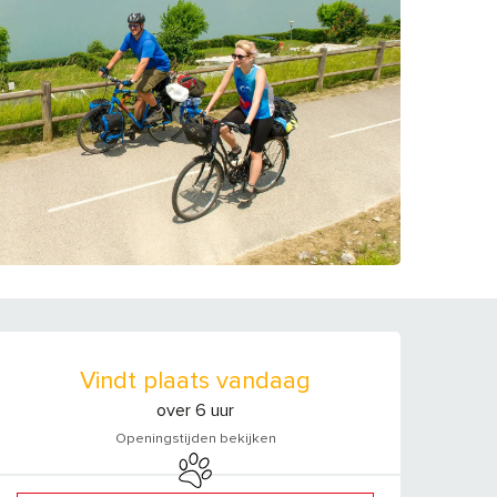
OPENINGSTIJDEN E
Vindt plaats vandaag
over 6 uur
Openingstijden bekijken
Dieren toegelaten