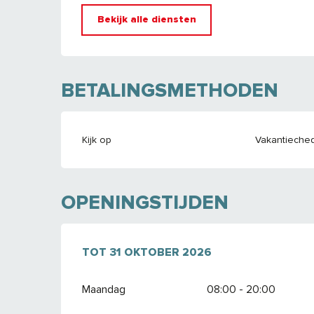
Bekijk alle diensten
BETALINGSMETHODEN
Kijk op
Vakantieche
OPENINGSTIJDEN
VANAF
TOT
31 OKTOBER 2026
1 JANUARI 2026
TOT
31 OKTOBER
Maandag
08:00 - 20:00