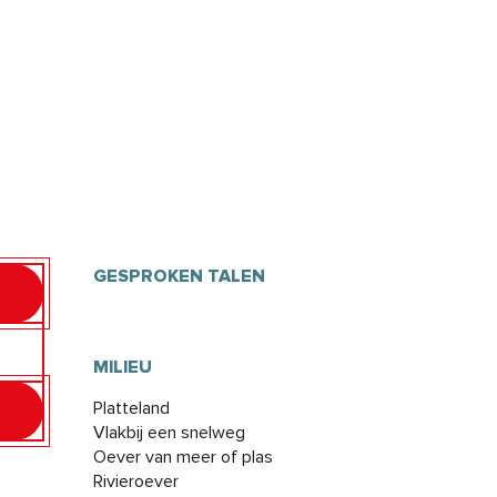
GESPROKEN TALEN
GESPROKEN TALEN
MILIEU
MILIEU
Platteland
Vlakbij een snelweg
Oever van meer of plas
Rivieroever