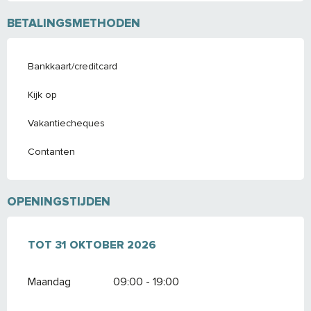
BETALINGSMETHODEN
Bankkaart/creditcard
Kijk op
Vakantiecheques
Contanten
OPENINGSTIJDEN
VANAF
TOT
31 OKTOBER 2026
15 APRIL 2026
TOT
31 OKTOBER 2026
Maandag
09:00 - 19:00