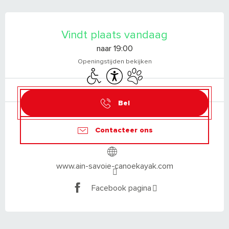
OPENINGSTIJDEN EN CONTACTGEGEVEN
Vindt plaats vandaag
naar 19:00
Openingstijden bekijken
Toegang voor gehandicapten
Toegankelijkheid
Dieren toegelaten
Bel
Contacteer ons
www.ain-savoie-canoekayak.com
Facebook pagina