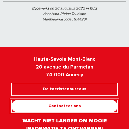
Bijgewerkt op 20 augustus 2022 in 15:12
door Haut-Rhône Tourisme
(Aanbiedingscode :
164423
)
Haute-Savoie Mont-Blanc
20 avenue du Parmelan
74 000 Annecy
De toeristenbureaus
Contacteer ons
WACHT NIET LANGER OM MOOIE
INFORMATIE TE ONTVANGEN!