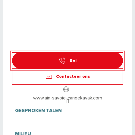
Bel
Contacteer ons
www.ain-savoie-canoekayak.com
GESPROKEN TALEN
GESPROKEN TALEN
MILIEU
MILIEU