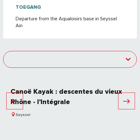
TOEGANG
TOEGANG
Departure from the Aqualoisirs base in Seyssel
Ain
Canoë Kayak : descentes du vieux
Rhône - l'Intégrale
Seyssel