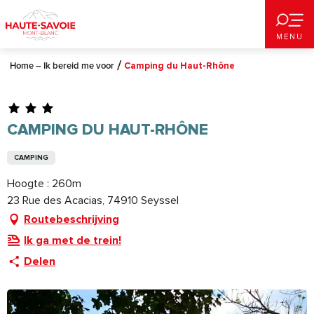
Aller
au
MENU
contenu
principal
Home – Ik bereid me voor
Camping du Haut-Rhône
CAMPING DU HAUT-RHÔNE
CAMPING
Hoogte : 260m
23 Rue des Acacias, 74910 Seyssel
Routebeschrijving
Ik ga met de trein!
Delen