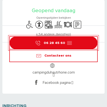
OPENINGSTIJDEN EN CONTACTGEGEVEN
Geopend vandaag
Openingstijden bekijken
Toegang voor gehandicapten
Toegankelijkheid
Wasmachine
Zwembad
Restaurant
Parkeerplaats
+ 54 andere dienst(en)
06 28 45 60
▒▒
Contacteer ons
campingduhautrhone.com
Facebook pagina
INRICHTING