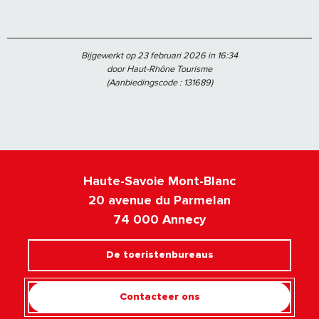
Bijgewerkt op 23 februari 2026 in 16:34
door Haut-Rhône Tourisme
(Aanbiedingscode :
131689
)
Haute-Savoie Mont-Blanc
20 avenue du Parmelan
74 000 Annecy
De toeristenbureaus
Contacteer ons