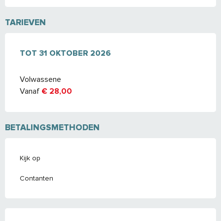
TARIEVEN
VAN
TOT
1 APRIL 2026
31 OKTOBER 2026
TOT
31 OKTOBER 2026
Volwassene
Vanaf
€ 28,00
BETALINGSMETHODEN
Kijk op
Contanten