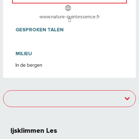
www.nature-quintessence.fr
GESPROKEN TALEN
GESPROKEN TALEN
MILIEU
MILIEU
In de bergen
Ijsklimmen Les