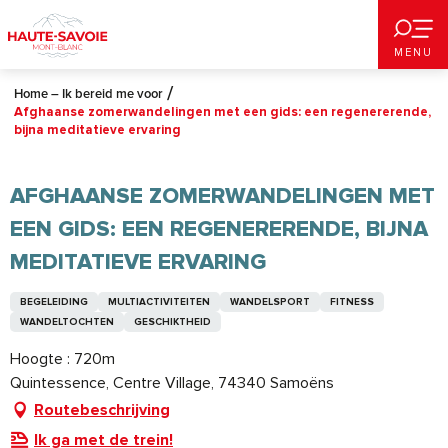
Aller
au
MENU
contenu
principal
Home – Ik bereid me voor
Afghaanse zomerwandelingen met een gids: een regenererende,
bijna meditatieve ervaring
AFGHAANSE ZOMERWANDELINGEN MET
EEN GIDS: EEN REGENERERENDE, BIJNA
MEDITATIEVE ERVARING
BEGELEIDING
MULTIACTIVITEITEN
WANDELSPORT
FITNESS
WANDELTOCHTEN
GESCHIKTHEID
Hoogte : 720m
Quintessence, Centre Village, 74340 Samoëns
Routebeschrijving
Ik ga met de trein!