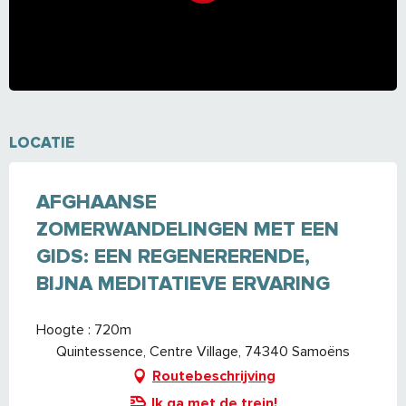
LOCATIE
AFGHAANSE
ZOMERWANDELINGEN MET EEN
GIDS: EEN REGENERERENDE,
BIJNA MEDITATIEVE ERVARING
Hoogte : 720m
Quintessence, Centre Village, 74340 Samoëns
Routebeschrijving
Ik ga met de trein!